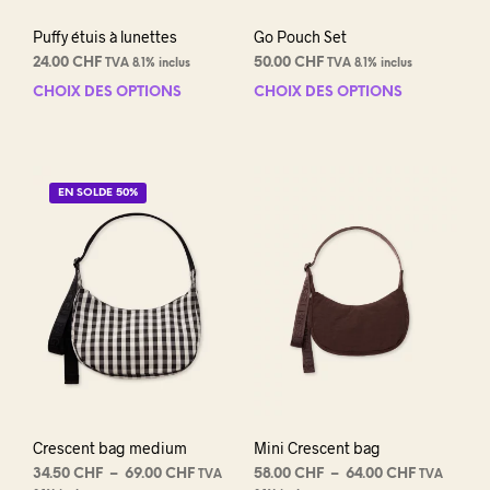
prod
Puffy étuis à lunettes
Go Pouch Set
24.00
CHF
50.00
CHF
TVA 8.1% inclus
TVA 8.1% inclus
CHOIX DES OPTIONS
Ce
CHOIX DES OPTIONS
Ce
produit
prod
a
a
plusieurs
plus
variations.
varia
EN SOLDE 50%
Les
Les
options
opti
peuvent
peuv
être
être
choisies
choi
sur
sur
la
la
page
pag
du
du
produit
prod
Crescent bag medium
Mini Crescent bag
Plage
Plage
34.50
CHF
–
69.00
CHF
58.00
CHF
–
64.00
CHF
TVA
TVA