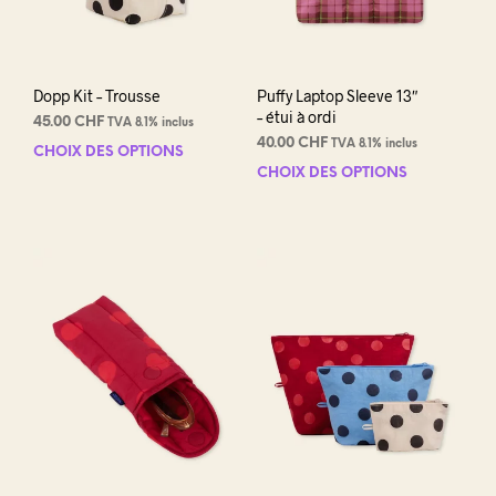
du
produit
Dopp Kit – Trousse
Puffy Laptop Sleeve 13″
– étui à ordi
45.00
CHF
TVA 8.1% inclus
40.00
CHF
TVA 8.1% inclus
CHOIX DES OPTIONS
Ce
CHOIX DES OPTIONS
Ce
produit
prod
a
a
plusieurs
plus
variations.
varia
Les
Les
options
opti
peuvent
peuv
être
être
choisies
choi
sur
sur
la
la
page
pag
du
du
produit