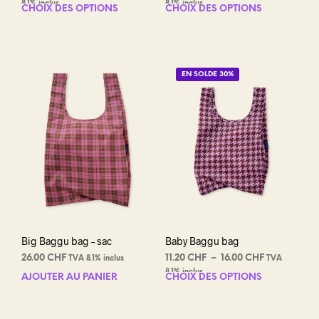
de
de
8.1% inclus
8.1% inclus
CHOIX DES OPTIONS
Ce
CHOIX DES OPTIONS
Ce
prix :
prix :
produit
prod
34.50 CHF
58.00 CHF
a
a
à
à
plusieurs
plus
69.00 CHF
64.00 CHF
variations.
varia
EN SOLDE 30%
Les
Les
options
opti
peuvent
peuv
être
être
choisies
choi
sur
sur
la
la
page
pag
du
du
produit
prod
Big Baggu bag – sac
Baby Baggu bag
Plage
26.00
CHF
11.20
CHF
–
16.00
CHF
TVA 8.1% inclus
TVA
de
8.1% inclus
AJOUTER AU PANIER
CHOIX DES OPTIONS
Ce
prix :
prod
11.20 CHF
a
à