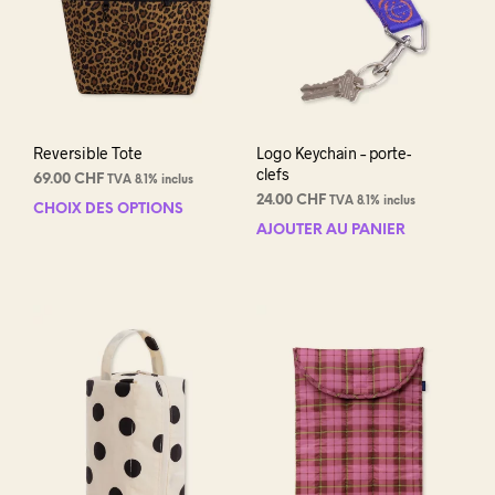
Reversible Tote
Logo Keychain – porte-
clefs
69.00
CHF
TVA 8.1% inclus
24.00
CHF
TVA 8.1% inclus
CHOIX DES OPTIONS
Ce
AJOUTER AU PANIER
produit
a
plusieurs
variations.
Les
options
peuvent
être
choisies
sur
la
page