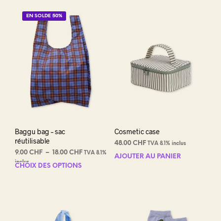
plus
16.00 CHF
varia
EN SOLDE 50%
Les
opti
peuv
être
choi
sur
la
pag
du
prod
Baggu bag – sac
Cosmetic case
réutilisable
48.00
CHF
TVA 8.1% inclus
Plage
9.00
CHF
–
18.00
CHF
TVA 8.1%
AJOUTER AU PANIER
de
inclus
CHOIX DES OPTIONS
Ce
prix :
produit
9.00 CHF
a
à
plusieurs
18.00 CHF
variations.
Les