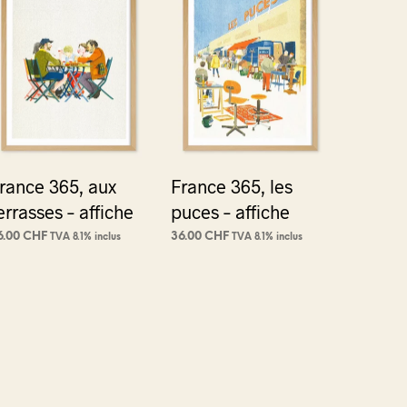
rance 365, aux
France 365, les
errasses – affiche
puces – affiche
6.00
CHF
36.00
CHF
TVA 8.1% inclus
TVA 8.1% inclus
JOUTER AU PANIER
AJOUTER AU PANIER