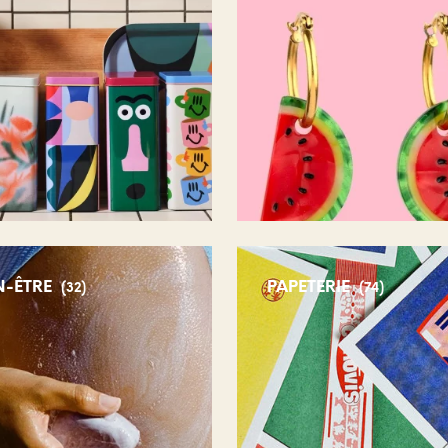
N-ÊTRE
PAPETERIE
(32)
(74)