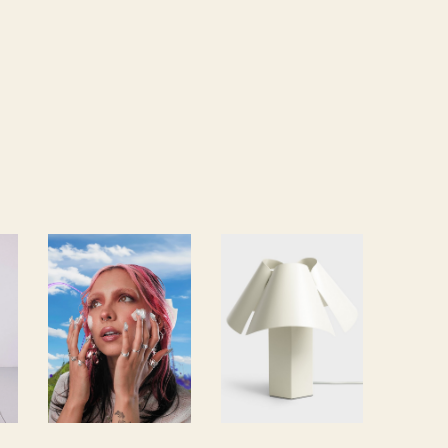
La
Beln, la
sélectio
lampe
n
qui a du
cosméti
caractèr
ques de
e
Caillou