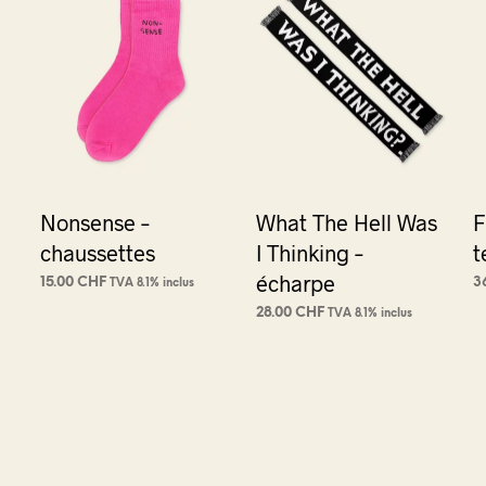
Nonsense –
What The Hell Was
F
chaussettes
I Thinking –
t
écharpe
15.00
CHF
3
TVA 8.1% inclus
AJOUTER AU PANIER
A
28.00
CHF
TVA 8.1% inclus
AJOUTER AU PANIER