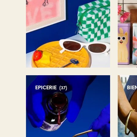
EPICERIE
BIE
(37)