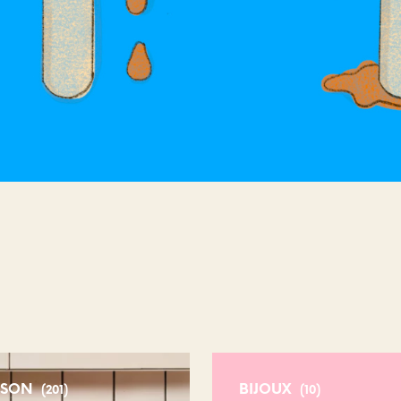
E
.
ISON
BIJOUX
(201)
(10)