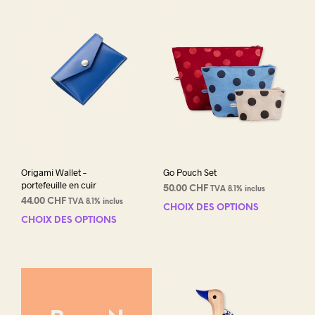
Origami Wallet –
Go Pouch Set
portefeuille en cuir
50.00
CHF
TVA 8.1% inclus
44.00
CHF
TVA 8.1% inclus
CHOIX DES OPTIONS
Ce
CHOIX DES OPTIONS
Ce
prod
produit
a
a
plus
plusieurs
varia
variations.
Les
Les
opti
options
peuv