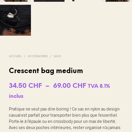
ACCUEIL
/
ACCESSOIRES
/
SACS
Crescent bag medium
Plage
34.50
CHF
–
69.00
CHF
TVA 8.1%
de
inclus
prix :
Pratique ne veut pas dire boring ! Ce sac en nylon au design
34.50 CHF
casual est parfait pour transporter bien plus que l’essentiel.
Porte-le à l’épaule ou en crossbody pour un max de liberté.
à
Avec ses deux poches intérieures, rester organisé n’a jamais