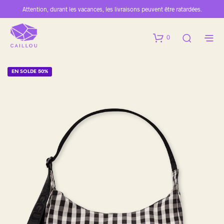
Attention, durant les vacances, les livraisons peuvent être ratardées.
0
EN SOLDE 50%