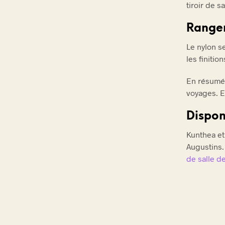
tiroir de s
Rangem
Le nylon s
les finitio
En résumé,
voyages. El
Dispon
Kunthea et
Augustins. 
de salle d