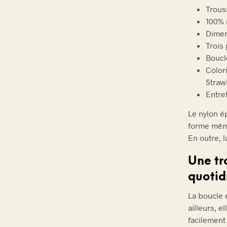
Trous
100% 
Dimen
Trois
Boucl
Color
Straw
Entre
Le nylon ép
forme même
En outre, 
Une tr
quotid
La boucle 
ailleurs, e
facilement