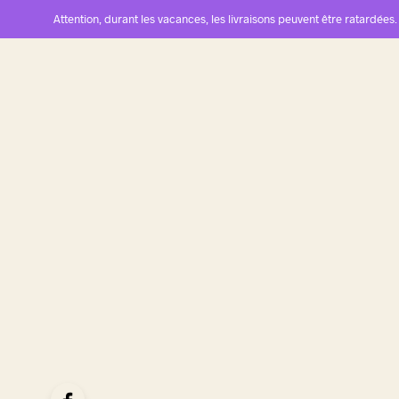
Attention, durant les vacances, les livraisons peuvent être ratardées.