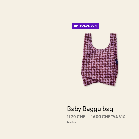
EN SOLDE 30%
Baby Baggu bag
Plage
11.20
CHF
–
16.00
CHF
TVA 8.1%
de
inclus
CHOIX DES OPTIONS
Ce
prix :
produit
11.20 CHF