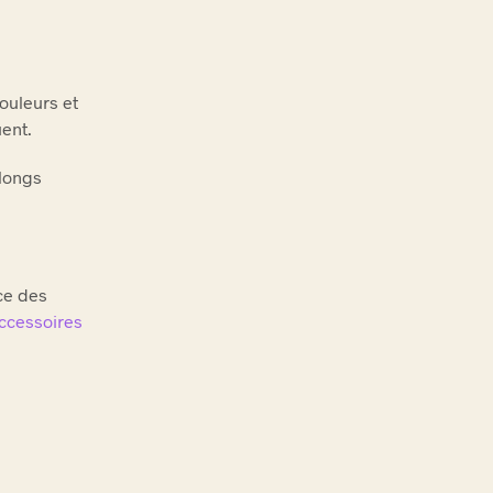
couleurs et
uent.
 longs
ce des
ccessoires