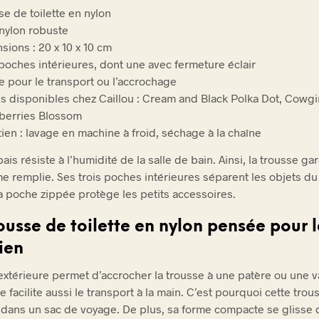
se de toilette en nylon
nylon robuste
sions : 20 x 10 x 10 cm
 poches intérieures, dont une avec fermeture éclair
e pour le transport ou l’accrochage
is disponibles chez Caillou : Cream and Black Polka Dot, Cowgir
berries Blossom
tien : lavage en machine à froid, séchage à la chaîne
ais résiste à l’humidité de la salle de bain. Ainsi, la trousse ga
 remplie. Ses trois poches intérieures séparent les objets du
la poche zippée protège les petits accessoires.
ousse de toilette en nylon pensée pour l
ien
extérieure permet d’accrocher la trousse à une patère ou une va
lle facilite aussi le transport à la main. C’est pourquoi cette trou
 dans un sac de voyage. De plus, sa forme compacte se glisse