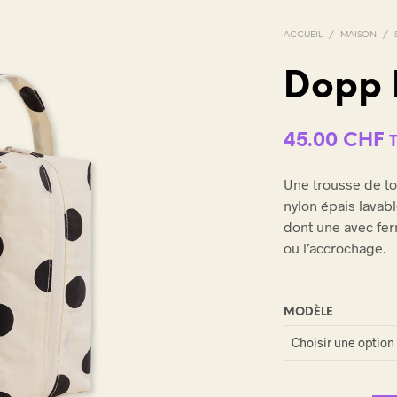
ACCUEIL
/
MAISON
/
Dopp K
V
45.00
CHF
O
T
R
Une trousse de to
E
nylon épais lavab
P
A
dont une avec fer
N
ou l’accrochage.
I
E
R
E
MODÈLE
S
T
V
I
D