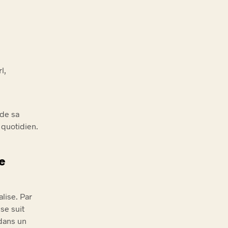
l,
rde sa
 quotidien.
e
lise. Par
sse suit
 dans un