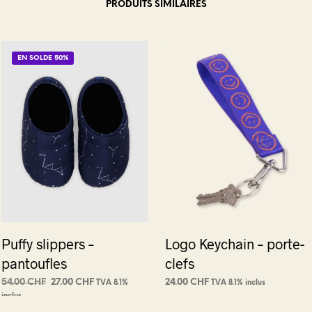
PRODUITS SIMILAIRES
EN SOLDE 50%
Puffy slippers –
Logo Keychain – porte-
pantoufles
clefs
Le
Le
54.00
CHF
27.00
CHF
24.00
CHF
TVA 8.1%
TVA 8.1% inclus
prix
prix
inclus
AJOUTER AU PANIER
AJOUTER AU PANIER
initial
actuel