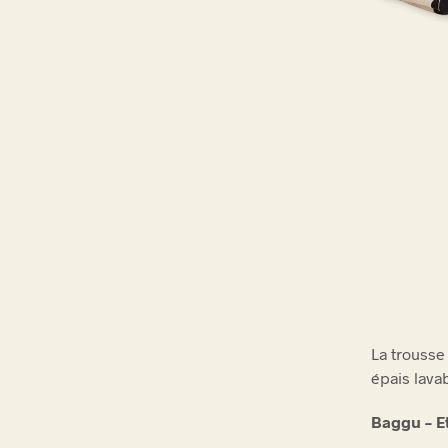
La trousse
épais lava
Baggu – E