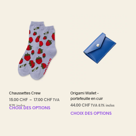
était :
est :
19.00 CHF.
9.50 CHF.
Chaussettes Crew
Origami Wallet –
portefeuille en cuir
Plage
15.00
CHF
–
17.00
CHF
TVA
de
44.00
CHF
TVA 8.1% inclus
8.1% inclus
CHOIX DES OPTIONS
Ce
prix :
CHOIX DES OPTIONS
Ce
produit
15.00 CHF
prod
a
à
a
plusieurs
17.00 CHF
plus
variations.