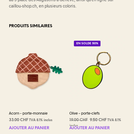
caillou-shop.ch, en plusieurs coloris.
PRODUITS SIMILAIRES
EN SOLDE 50%
Acorn – porte-monnaie
Olive – porte-clefs
Le
Le
33.00
CHF
19.00
CHF
9.50
CHF
TVA 8.1% inclus
TVA 8.1%
prix
prix
inclus
AJOUTER AU PANIER
AJOUTER AU PANIER
initial
actuel