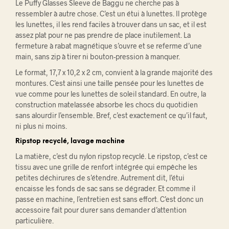
Le Puffy Glasses Sleeve de Baggu ne cherche pas à
ressembler à autre chose. C’est un étui à lunettes. Il protège
les lunettes, il les rend faciles à trouver dans un sac, et il est
assez plat pour ne pas prendre de place inutilement. La
fermeture à rabat magnétique s’ouvre et se referme d’une
main, sans zip à tirer ni bouton-pression à manquer.
Le format, 17,7 x 10,2 x 2 cm, convient à la grande majorité des
montures. C’est ainsi une taille pensée pour les lunettes de
vue comme pour les lunettes de soleil standard. En outre, la
construction matelassée absorbe les chocs du quotidien
sans alourdir l’ensemble. Bref, c’est exactement ce qu’il faut,
ni plus ni moins.
Ripstop recyclé, lavage machine
La matière, c’est du nylon ripstop recyclé. Le ripstop, c’est ce
tissu avec une grille de renfort intégrée qui empêche les
petites déchirures de s’étendre. Autrement dit, l’étui
encaisse les fonds de sac sans se dégrader. Et comme il
passe en machine, l’entretien est sans effort. C’est donc un
accessoire fait pour durer sans demander d’attention
particulière.