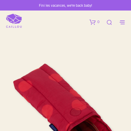
Fini les vacances, we're back baby!
0