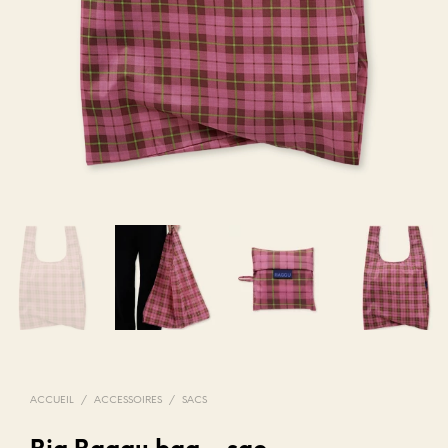
ACCUEIL
/
ACCESSOIRES
/
SACS