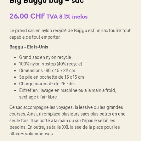
Big Baggu bag – sac
26.00
CHF
TVA 8.1% inclus
Le grand sac en nylon recyclé de Baggu est un sac fourre-tout
capable de tout emporter.
Baggu – Etats-Unis
Grand sac en nylon recyclé
100% nylon ripstop (40% recyclé)
Dimensions : 80 x 45 x 22 cm
Se plie en pochette de 15 x 15 cm
Charge maximale de 25 kilos
Entretien : lavage en machine ou à la main à froid,
séchage à l’air libre
Ce sac accompagne les voyages, la lessive ou les grandes
courses. Ainsi, il remplace plusieurs sacs plus petits en une
seule fois. Il se porte à la main ou sur l’épaule selon les
besoins. En outre, sa taille XXL laisse de la place pour les
affaires volumineuses.