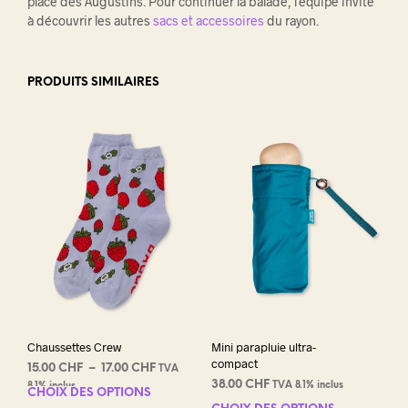
place des Augustins. Pour continuer la balade, l’équipe invite
à découvrir les autres
sacs et accessoires
du rayon.
PRODUITS SIMILAIRES
Chaussettes Crew
Mini parapluie ultra-
compact
Plage
15.00
CHF
–
17.00
CHF
TVA
de
38.00
CHF
TVA 8.1% inclus
8.1% inclus
CHOIX DES OPTIONS
Ce
prix :