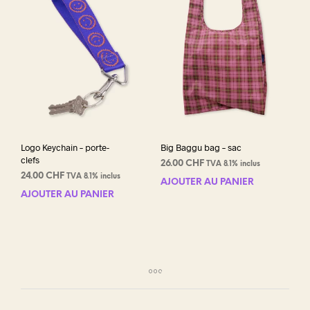
peuv
être
choi
sur
la
pag
du
prod
Logo Keychain – porte-
Big Baggu bag – sac
clefs
26.00
CHF
TVA 8.1% inclus
24.00
CHF
TVA 8.1% inclus
AJOUTER AU PANIER
AJOUTER AU PANIER