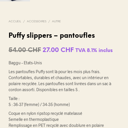
ACCUEIL
/
ACCESSOIRES
/
AUTRE
Puffy slippers – pantoufles
Le
Le
54.00
CHF
27.00
CHF
TVA 8.1% inclus
prix
prix
Baggu – Etats-Unis
initial
actuel
Les pantoufles Puffy sont là pour les mois plus frais.
était :
est :
Confortables, durables et chaudes, avec un intérieur en
polaire recyclée. Les pantoufles sont livrées dans un sac à
54.00 CHF.
27.00 CHF.
cordon assorti. Disponibles en tailles S .
Taille :
S : 36-37 (femme) / 34-35 (homme)
Coque en nylon ripstop recyclé matelassé
Semelle en thermoplastique
Remplissage en PET recyclé avec doublure en polaire