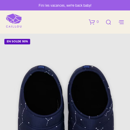
Fini les vacances, we're back baby!
0
EN SOLDE 50%