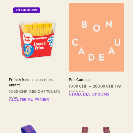
EN SOLDE 50%
French fries – chaussettes
Bon Cadeau
enfant
Plage
10.00
CHF
–
200.00
CHF
TVA
Le
Le
15.00
CHF
7.50
CHF
de
TVA 8.1%
8.1% inclus
CHOIX DES OPTIONS
Ce
prix
prix
prix :
inclus
AJOUTER AU PANIER
prod
initial
actuel
10.00 CHF
a
était :
est :
à
plus
15.00 CHF.
7.50 CHF.
200.00 CH
varia
Les
opti