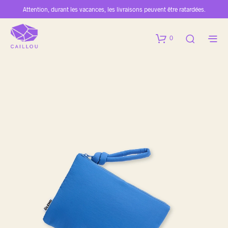
Attention, durant les vacances, les livraisons peuvent être ratardées.
0