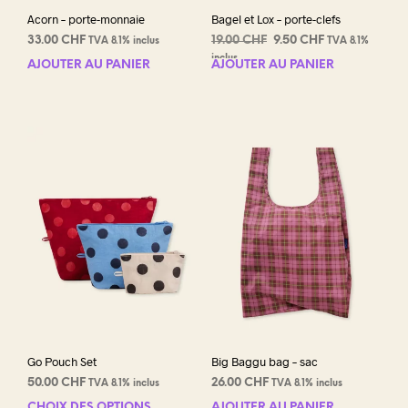
Acorn – porte-monnaie
Bagel et Lox – porte-clefs
Le
Le
33.00
CHF
19.00
CHF
9.50
CHF
TVA 8.1% inclus
TVA 8.1%
prix
prix
inclus
AJOUTER AU PANIER
AJOUTER AU PANIER
initial
actuel
était :
est :
19.00 CHF.
9.50 CHF.
Go Pouch Set
Big Baggu bag – sac
50.00
CHF
26.00
CHF
TVA 8.1% inclus
TVA 8.1% inclus
CHOIX DES OPTIONS
AJOUTER AU PANIER