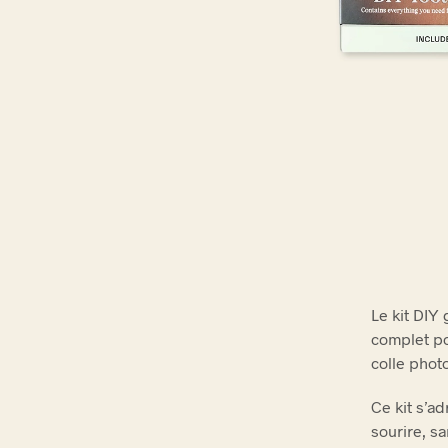
Le kit DIY
complet po
colle phot
Ce kit s’ad
sourire, s