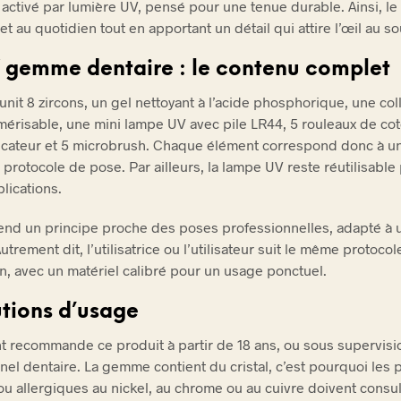
 activé par lumière UV, pensé pour une tenue durable. Ainsi, le 
et au quotidien tout en apportant un détail qui attire l’œil au so
Y gemme dentaire : le contenu complet
unit 8 zircons, un gel nettoyant à l’acide phosphorique, une col
érisable, une mini lampe UV avec pile LR44, 5 rouleaux de cot
licateur et 5 microbrush. Chaque élément correspond donc à u
 protocole de pose. Par ailleurs, la lampe UV reste réutilisable
lications.
rend un principe proche des poses professionnelles, adapté à 
utrement dit, l’utilisatrice ou l’utilisateur suit le même protoco
en, avec un matériel calibré pour un usage ponctuel.
tions d’usage
nt recommande ce produit à partir de 18 ans, ou sous supervisi
nel dentaire. La gemme contient du cristal, c’est pourquoi les
ou allergiques au nickel, au chrome ou au cuivre doivent consul