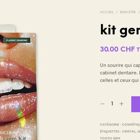
ACCUEIL
/
BIEN-ÊTRE
kit g
V
30.00
CHF
O
T
T
R
Un sourire qui cap
E
cabinet dentaire. 
P
A
celles et ceux qui
N
I
E
R
E
S
T
CATÉGORIE :
COSMÉTIQ
V
I
ÉTIQUETTES :
CRISTAL
,
G
D
TOOTH GEM