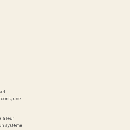
set
rcons, une
e à leur
 un système