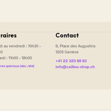
variations.
Les
options
peuvent
être
choisies
raires
Contact
sur
i au vendredi : 10h30 –
9, Place des Augustins
la
30
1205 Genève
page
di : 11h00 – 18h00
du
+41 22 320 88 83
produit
res spéciaux (déc./été)
info@caillou-shop.ch