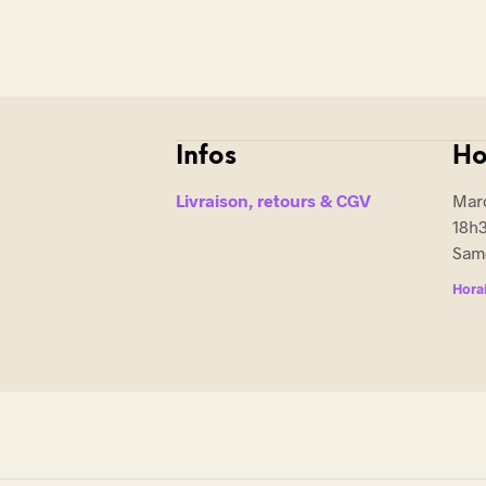
Infos
Ho
Livraison, retours & CGV
Mard
18h
Same
Horai