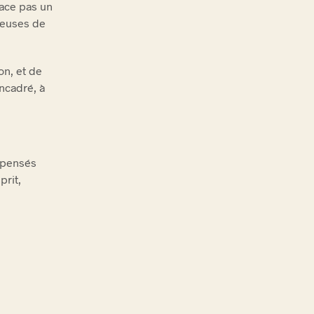
lace pas un
rteuses de
on, et de
encadré, à
pensés
prit,