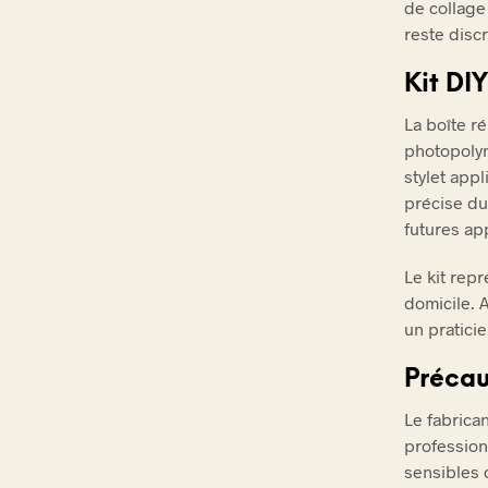
de collage
reste discr
Kit DI
La boîte ré
photopolym
stylet app
précise du
futures app
Le kit rep
domicile. A
un pratici
Précau
Le fabrica
profession
sensibles 