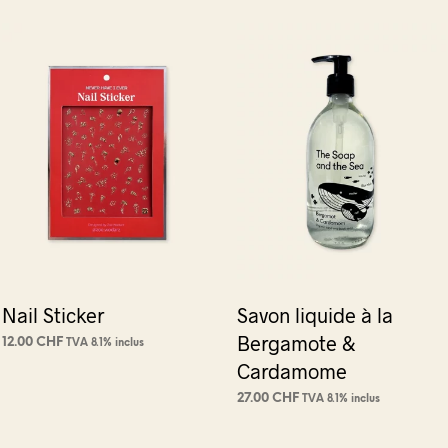
Nail Sticker
Savon liquide à la
Bergamote &
12.00
CHF
TVA 8.1% inclus
Cardamome
CHOIX DES OPTIONS
Ce
produit
27.00
CHF
TVA 8.1% inclus
a
AJOUTER AU PANIER
plusieurs