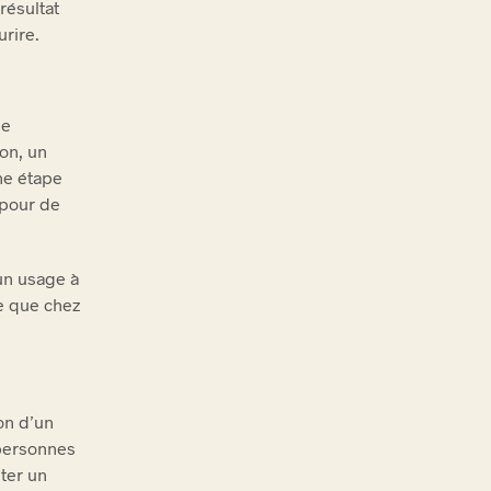
résultat
urire.
le
on, un
ne étape
 pour de
un usage à
le que chez
on d’un
 personnes
ter un