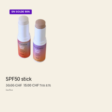
EN SOLDE 50%
SPF50 stick
Le
Le
30.00
CHF
15.00
CHF
TVA 8.1%
prix
prix
inclus
CHOIX DES OPTIONS
Ce
initial
actuel
produit
était :
est :
30.00 CHF.
15.00 CHF.
a
plusieurs