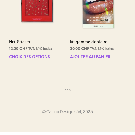
Nail Sticker
kit gemme dentaire
12.00
CHF
30.00
CHF
TVA 8.1% inclus
TVA 8.1% inclus
CHOIX DES OPTIONS
Ce
AJOUTER AU PANIER
produit
a
plusieurs
variations.
Les
options
peuvent
être
© Caillou Design sàrl, 2025
choisies
sur
la
page