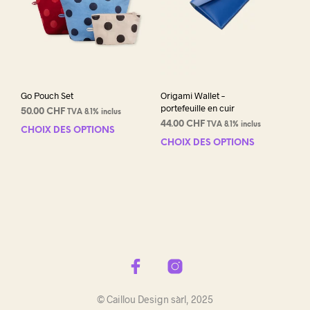
Go Pouch Set
Origami Wallet –
portefeuille en cuir
50.00
CHF
TVA 8.1% inclus
44.00
CHF
TVA 8.1% inclus
CHOIX DES OPTIONS
Ce
CHOIX DES OPTIONS
Ce
produit
prod
a
a
plusieurs
plus
variations.
varia
Les
Les
options
opti
peuvent
peuv
être
être
choisies
choi
sur
sur
la
© Caillou Design sàrl, 2025
la
page