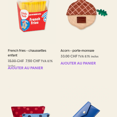
French fries – chaussettes
Acorn – porte-monnaie
enfant
33.00
CHF
TVA 8.1% inclus
Le
Le
15.00
CHF
7.50
CHF
TVA 8.1%
AJOUTER AU PANIER
prix
prix
inclus
AJOUTER AU PANIER
initial
actuel
était :
est :
15.00 CHF.
7.50 CHF.