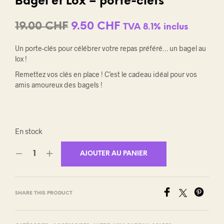
Bagel et Lox – porte-clefs
Le
Le
19.00
CHF
9.50
CHF
TVA 8.1% inclus
prix
prix
Un porte-clés pour célébrer votre repas préféré… un bagel au
initial
actuel
lox !
était :
est :
Remettez vos clés en place ! C’est le cadeau idéal pour vos
amis amoureux des bagels !
19.00 CHF.
9.50 CHF.
En stock
AJOUTER AU PANIER
SHARE THIS PRODUCT