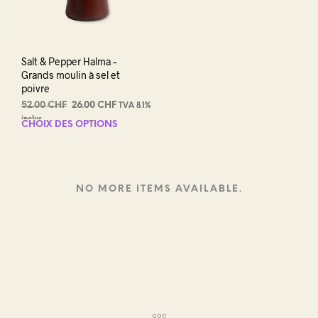
Salt & Pepper Halma –
Grands moulin à sel et
poivre
Le
Le
52.00
CHF
26.00
CHF
TVA 8.1%
prix
prix
inclus
CHOIX DES OPTIONS
Ce
initial
actuel
produit
était :
est :
a
52.00 CHF.
26.00 CHF.
plusieurs
variations.
NO MORE ITEMS AVAILABLE.
Les
options
peuvent
être
choisies
sur
la
page