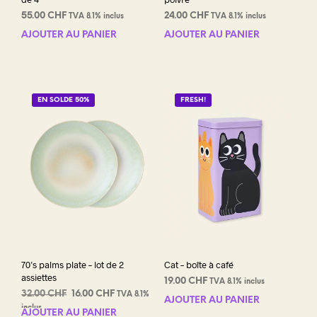
55.00
CHF
24.00
CHF
TVA 8.1% inclus
TVA 8.1% inclus
AJOUTER AU PANIER
AJOUTER AU PANIER
EN SOLDE 50%
FRESH!
70’s palms plate – lot de 2
Cat – boîte à café
assiettes
19.00
CHF
TVA 8.1% inclus
Le
Le
32.00
CHF
16.00
CHF
TVA 8.1%
AJOUTER AU PANIER
prix
prix
inclus
AJOUTER AU PANIER