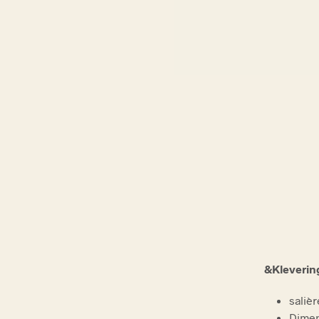
&Kleverin
salièr
Dimens