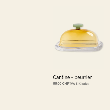
Cantine – beurrier
55.00
CHF
TVA 8.1% inclus
CHOIX DES OPTIONS
Ce
produit
a
plusieurs