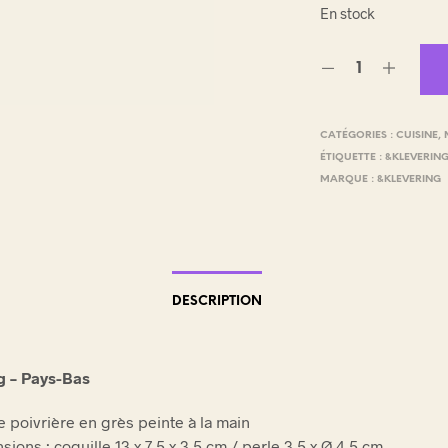
En stock
E
.
CATÉGORIES :
CUISINE
,
ÉTIQUETTE :
&KLEVERIN
MARQUE :
&KLEVERING
DESCRIPTION
g – Pays-Bas
e poivrière en grès peinte à la main
ions : coquille 13 x 7,5 x 3,5 cm / perle 3,5 x Ø 4,5 cm