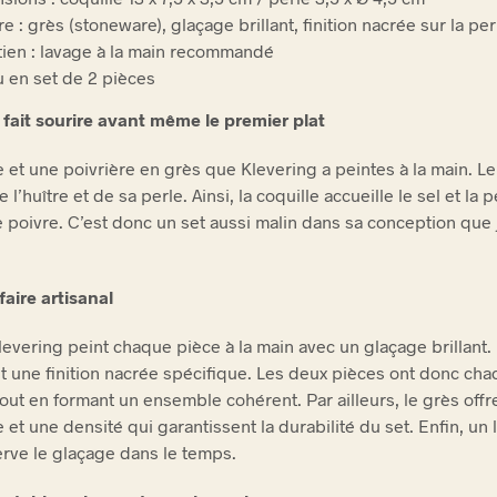
e : grès (stoneware), glaçage brillant, finition nacrée sur la per
tien : lavage à la main recommandé
 en set de 2 pièces
 fait sourire avant même le premier plat
e et une poivrière en grès que Klevering a peintes à la main. L
e l’huître et de sa perle. Ainsi, la coquille accueille le sel et la p
e poivre. C’est donc un set aussi malin dans sa conception que j
faire artisanal
levering peint chaque pièce à la main avec un glaçage brillant. 
it une finition nacrée spécifique. Les deux pièces ont donc cha
tout en formant un ensemble cohérent. Par ailleurs, le grès offr
et une densité qui garantissent la durabilité du set. Enfin, un 
rve le glaçage dans le temps.