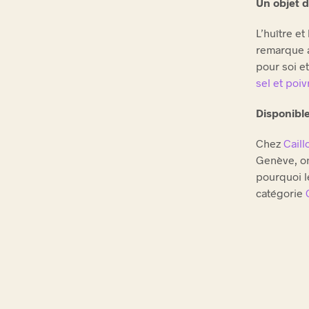
Un objet 
L’huître et
remarque a
pour soi et
sel et poiv
Disponibl
Chez
Cail
Genève, on
pourquoi l
catégorie