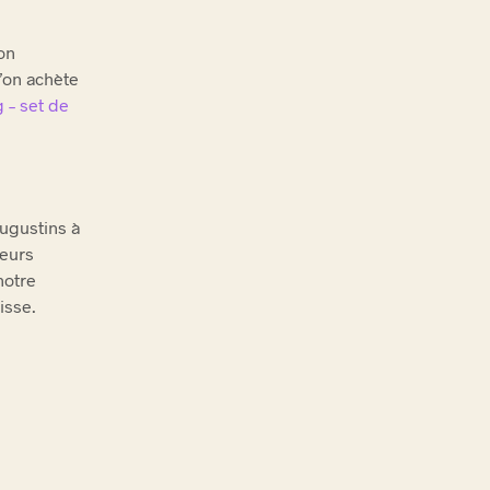
’on
u’on achète
 – set de
Augustins à
leurs
notre
isse.