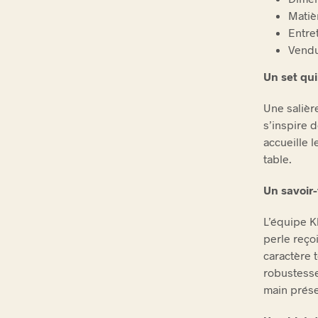
Matièr
Entre
Vendu
Un set qui
Une salièr
s’inspire d
accueille l
table.
Un savoir-
L’équipe K
perle reço
caractère 
robustesse 
main prése