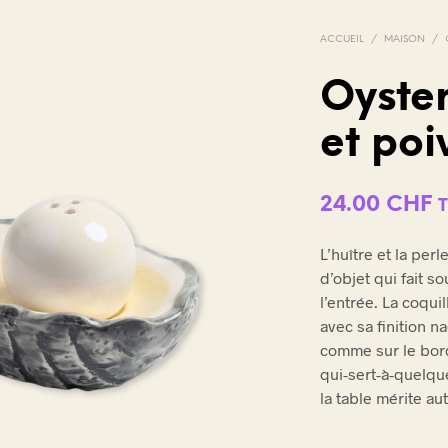
ACCUEIL
/
MAISON
/
Oyster
et poi
V
O
T
R
24.00
CHF
T
E
P
A
L’huître et la per
N
d’objet qui fait s
I
l’entrée. La coquil
E
avec sa finition na
R
E
comme sur le bord
S
qui-sert-à-quelqu
T
la table mérite aut
V
I
D