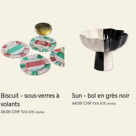
Biscuit – sous-verres à
Sun – bol en grès noir
volants
64.00
CHF
TVA 8.1% inclus
AJOUTER AU PANIER
24.00
CHF
TVA 8.1% inclus
AJOUTER AU PANIER