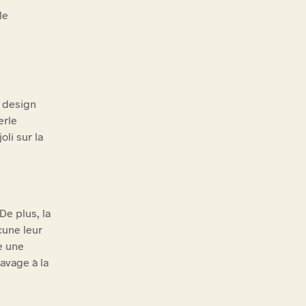
le
e design
erle
oli sur la
De plus, la
cune leur
e une
lavage à la