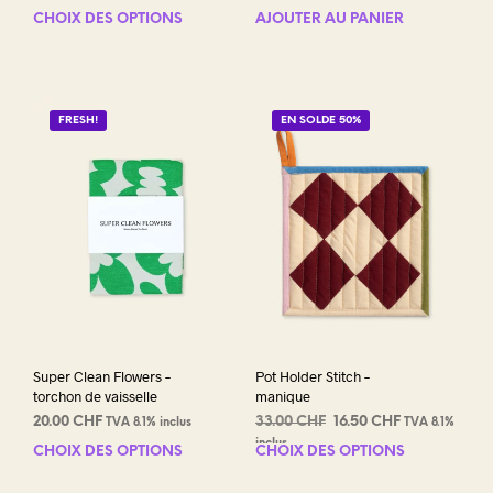
CHOIX DES OPTIONS
Ce
AJOUTER AU PANIER
produit
a
plusieurs
variations.
FRESH!
EN SOLDE 50%
Les
options
peuvent
être
choisies
sur
la
page
du
produit
Super Clean Flowers –
Pot Holder Stitch –
torchon de vaisselle
manique
Le
Le
20.00
CHF
33.00
CHF
16.50
CHF
TVA 8.1% inclus
TVA 8.1%
prix
prix
inclus
CHOIX DES OPTIONS
Ce
CHOIX DES OPTIONS
Ce
initial
actuel
produit
prod
était :
est :