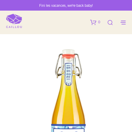
Fini les vacances, we're back baby!
0