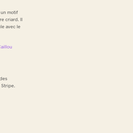
 un motif
e criard. Il
le avec le
aillou
 des
 Stripe.