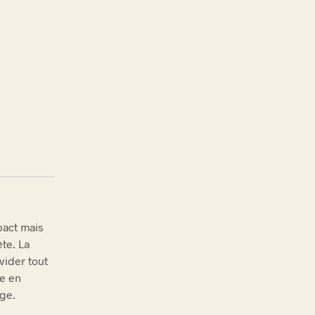
pact mais
te. La
vider tout
pe en
age.