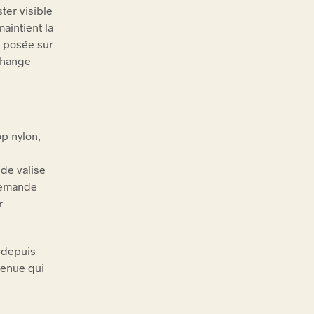
ter visible
maintient la
s posée sur
 change
op nylon,
 de valise
 demande
r
 depuis
tenue qui