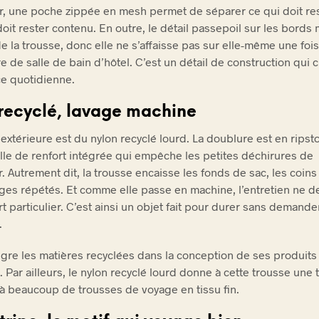
eur, une poche zippée en mesh permet de séparer ce qui doit res
oit rester contenu. En outre, le détail passepoil sur les bords 
de la trousse, donc elle ne s’affaisse pas sur elle-même une foi
e de salle de bain d’hôtel. C’est un détail de construction qui
ce quotidienne.
recyclé, lavage machine
 extérieure est du nylon recyclé lourd. La doublure est en ripst
ille de renfort intégrée qui empêche les petites déchirures de
. Autrement dit, la trousse encaisse les fonds de sac, les coins
ages répétés. Et comme elle passe en machine, l’entretien ne
t particulier. C’est ainsi un objet fait pour durer sans demande
.
gre les matières recyclées dans la conception de ses produits
 Par ailleurs, le nylon recyclé lourd donne à cette trousse une 
t à beaucoup de trousses de voyage en tissu fin.