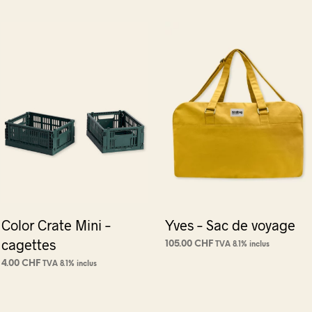
Color Crate Mini –
Yves – Sac de voyage
cagettes
105.00
CHF
TVA 8.1% inclus
CHOIX DES OPTIONS
Ce
4.00
CHF
TVA 8.1% inclus
produit
CHOIX DES OPTIONS
Ce
a
produit