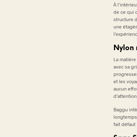
À l’intéri
de ce qui d
structure 
une étagèr
l’expérien
Nylon 
La matière
avec sa gr
progresser
et les voy
aucun effor
d’attention
Baggu intè
longtemps.
fait défau