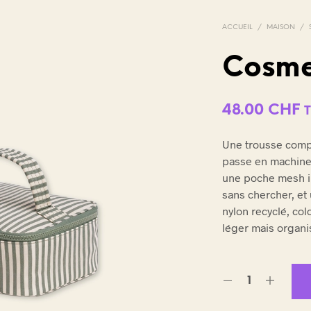
ACCUEIL
/
MAISON
/
Cosme
V
48.00
CHF
O
T
T
R
Une trousse compa
E
passe en machine
P
A
une poche mesh in
N
sans chercher, et 
I
nylon recyclé, col
E
léger mais organi
R
E
S
T
V
I
D