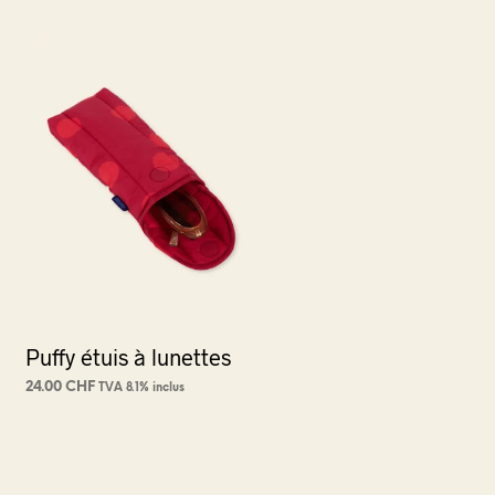
Puffy étuis à lunettes
24.00
CHF
TVA 8.1% inclus
CHOIX DES OPTIONS
Ce
produit
a