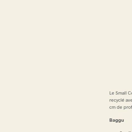
Le Small C
recyclé av
cm de pro
Baggu