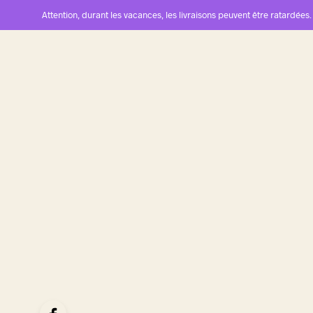
Attention, durant les vacances, les livraisons peuvent être ratardées.