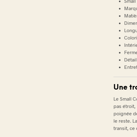
Small
Marqu
Matiè
Dimens
Longu
Color
Intér
Ferme
Détai
Entre
Une tr
Le Small C
pas étroit,
poignée de
le reste. 
transit, c