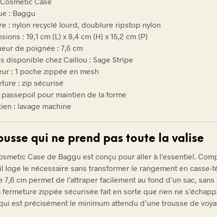
 Cosmetic Case
e : Baggu
re : nylon recyclé lourd, doublure ripstop nylon
ions : 19,1 cm (L) x 8,4 cm (H) x 15,2 cm (P)
eur de poignée : 7,6 cm
is disponible chez Caillou : Sage Stripe
ieur : 1 poche zippée en mesh
ture : zip sécurisé
l passepoil pour maintien de la forme
tien : lavage machine
ousse qui ne prend pas toute la valise
osmetic Case de Baggu est conçu pour aller à l’essentiel. Com
 il loge le nécessaire sans transformer le rangement en casse-tê
 7,6 cm permet de l’attraper facilement au fond d’un sac, sans 
La fermeture zippée sécurisée fait en sorte que rien ne s’échap
e qui est précisément le minimum attendu d’une trousse de voy