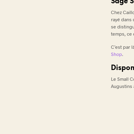
Sage S
Chez Caill
rayé dans d
se disting
temps, ce q
C’est par 
Shop
.
Dispon
Le Small C
Augustins 