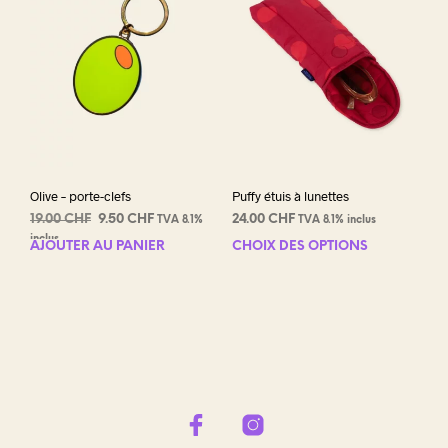
peuvent
être
choisies
sur
la
page
du
produit
Olive – porte-clefs
Puffy étuis à lunettes
Le
Le
19.00
CHF
9.50
CHF
24.00
CHF
TVA 8.1%
TVA 8.1% inclus
prix
prix
inclus
AJOUTER AU PANIER
CHOIX DES OPTIONS
Ce
initial
actuel
prod
était :
est :
a
19.00 CHF.
9.50 CHF.
plus
varia
Les
opti
peuv
être
choi