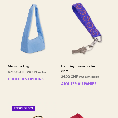
Meringue bag
Logo Keychain – porte-
clefs
57.00
CHF
TVA 8.1% inclus
24.00
CHF
TVA 8.1% inclus
CHOIX DES OPTIONS
Ce
AJOUTER AU PANIER
produit
a
plusieurs
variations.
Les
EN SOLDE 50%
options