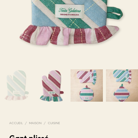
ACCUEIL
/
MAISON
/
CUISINE