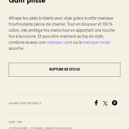
Gant plissé
Attrape tes plats brûlants avec style grâce à cette manique
froufroutante pleine de charme. Tout en douceur et 100 %
coton, elle protège tes mains tout en apportant une touche
fun à ta cuisine. Et pour être vraiment au top du style,
combine-la avec une
manique carré
ou la
manique ronde
assortie.
RUPTURE DE STOCK
SHARE THIS PRODUCT
UGS :
ND
CATÉGORIES :
CUISINE
,
LINGE DE MAISON