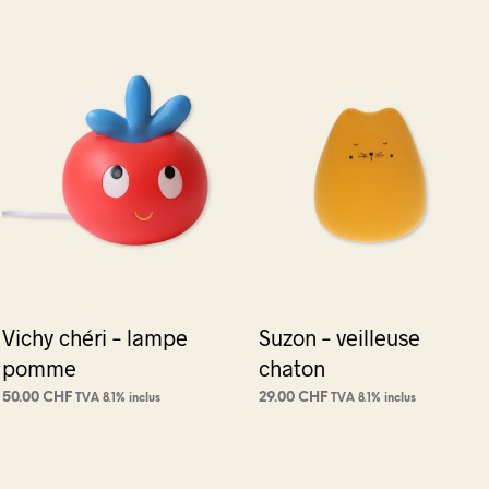
Vichy chéri – lampe
Suzon – veilleuse
pomme
chaton
50.00
CHF
29.00
CHF
TVA 8.1% inclus
TVA 8.1% inclus
AJOUTER AU PANIER
AJOUTER AU PANIER