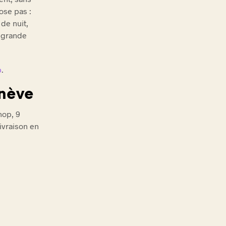
ose pas :
 de nuit,
 grande
p
.
enève
hop, 9
ivraison en