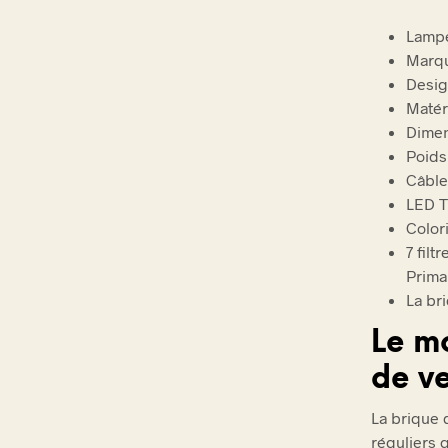
Lampe
Marqu
Desig
Matéri
Dimen
Poids 
Câble
LED T
Color
7 filt
Prima
La bri
Le mo
de v
La brique d
réguliers q