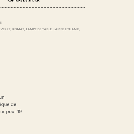
RUPTURE DE STOCK
S
 VERRE
,
KISMAS
,
LAMPE DE TABLE
,
LAMPE LITUANIE
,
 un
rique de
eur pour 19