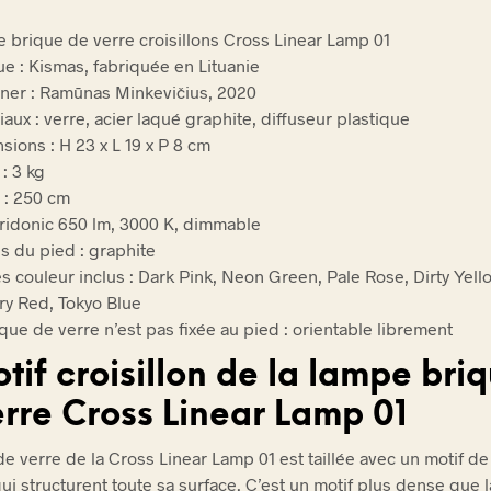
 brique de verre croisillons Cross Linear Lamp 01
e : Kismas, fabriquée en Lituanie
ner : Ramūnas Minkevičius, 2020
aux : verre, acier laqué graphite, diffuseur plastique
sions : H 23 x L 19 x P 8 cm
: 3 kg
 : 250 cm
ridonic 650 lm, 3000 K, dimmable
is du pied : graphite
res couleur inclus : Dark Pink, Neon Green, Pale Rose, Dirty Yell
ry Red, Tokyo Blue
que de verre n’est pas fixée au pied : orientable librement
tif croisillon de la lampe bri
erre Cross Linear Lamp 01
e verre de la Cross Linear Lamp 01 est taillée avec un motif de 
ui structurent toute sa surface. C’est un motif plus dense que l