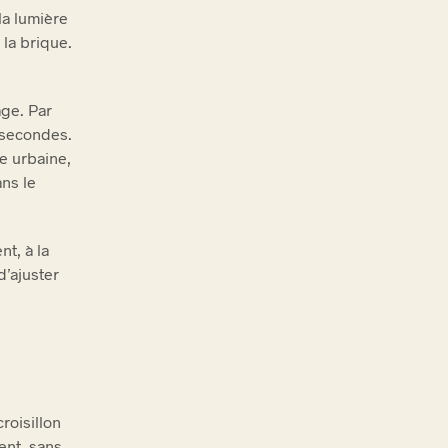
la lumière
 la brique.
age. Par
s secondes.
e urbaine,
ans le
nt, à la
d’ajuster
roisillon
ent, sans