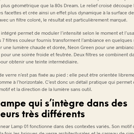
 plus géométrique que la 80s Dream. Le relief croisé découpe 
s facettes et crée ainsi un effet plus dynamique à la surface de
vec un filtre coloré, le résultat est particulièrement marqué.
intégré permet de moduler l’intensité selon le moment et l’us
les 7 filtres couleur fournis transforment l’ambiance en quelque
r une lumière chaude et dorée, Neon Green pour une ambianc
 pour une soirée froide et feutrée. Deux filtres se combinent d
pour obtenir une teinte intermédiaire.
e verre n’est pas fixée au pied : elle peut être orientée libreme
comme à l’horizontale. C’est donc un détail pratique qui permet 
motif et la direction de la lumière sans outil.
lampe qui s’intègre dans des
ieurs très différents
inear Lamp 01 fonctionne dans des contextes variés. Son motif c
la fois les briques de verre architecturales et le carreau de cim