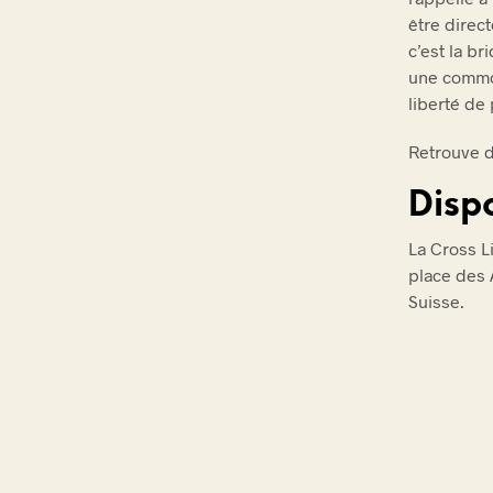
être direct
c’est la br
une commo
liberté de
Retrouve d
Disp
La Cross L
place des 
Suisse.