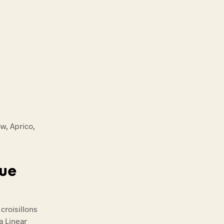
ow, Aprico,
que
croisillons
a Linear