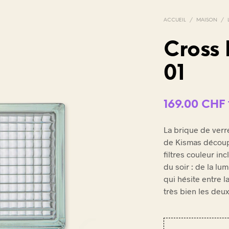
ACCUEIL
/
MAISON
/
Cross
01
V
O
T
R
169.00
CHF
E
P
A
La brique de verr
N
de Kismas découp
I
filtres couleur i
E
du soir : de la l
R
E
qui hésite entre l
S
très bien les deux
T
V
I
D