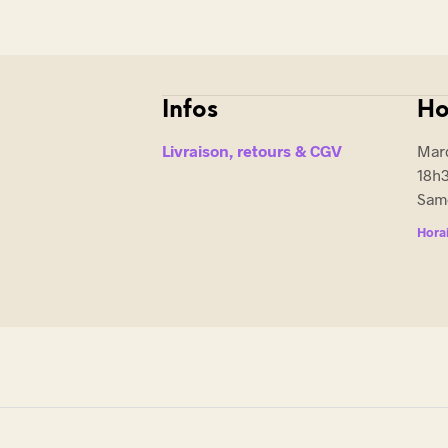
Infos
Ho
Livraison, retours & CGV
Mard
18h
Same
Horai