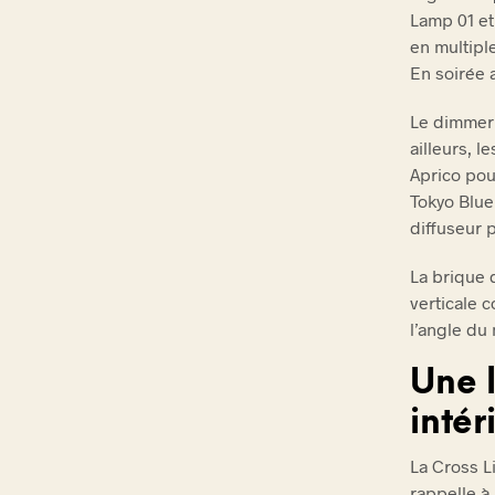
Lamp 01 et
en multiple
En soirée a
Le dimmer 
ailleurs, 
Aprico pou
Tokyo Blue
diffuseur 
La brique d
verticale 
l’angle du 
Une 
intér
La Cross L
rappelle à 