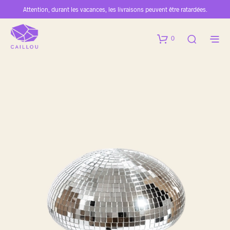
Attention, durant les vacances, les livraisons peuvent être ratardées.
0