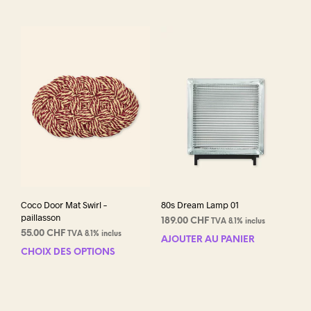
Coco Door Mat Swirl –
80s Dream Lamp 01
paillasson
189.00
CHF
TVA 8.1% inclus
55.00
CHF
TVA 8.1% inclus
AJOUTER AU PANIER
CHOIX DES OPTIONS
Ce
produit
a
plusieurs