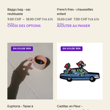
Baggu bag – sac
French fries – chaussettes
réutilisable
enfant
Plage
Le
Le
9.00
CHF
–
18.00
CHF
15.00
CHF
7.50
CHF
TVA 8.1%
TVA 8.1%
de
prix
prix
inclus
inclus
CHOIX DES OPTIONS
Ce
AJOUTER AU PANIER
prix :
initial
actuel
produit
9.00 CHF
était :
est :
a
à
15.00 CHF.
7.50 CHF.
plusieurs
18.00 CHF
variations.
EN SOLDE 50%
EN SOLDE 50%
Les
options
peuvent
être
choisies
sur
la
page
du
produit
Euphoria – Tasse à
Cadillac en Fleur –