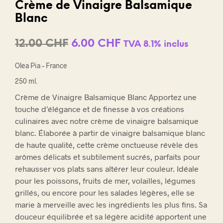
Crème de Vinaigre Balsamique
Blanc
Le
Le
12.00
CHF
6.00
CHF
TVA 8.1% inclus
prix
prix
Olea Pia – France
initial
actuel
250 ml.
était :
est :
Crème de Vinaigre Balsamique Blanc Apportez une
12.00 CHF.
6.00 CHF.
touche d’élégance et de finesse à vos créations
culinaires avec notre crème de vinaigre balsamique
blanc. Élaborée à partir de vinaigre balsamique blanc
de haute qualité, cette crème onctueuse révèle des
arômes délicats et subtilement sucrés, parfaits pour
rehausser vos plats sans altérer leur couleur. Idéale
pour les poissons, fruits de mer, volailles, légumes
grillés, ou encore pour les salades légères, elle se
marie à merveille avec les ingrédients les plus fins. Sa
douceur équilibrée et sa légère acidité apportent une