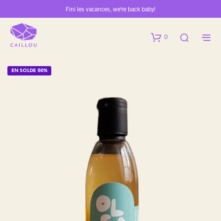
Fini les vacances, we're back baby!
0
EN SOLDE 50%