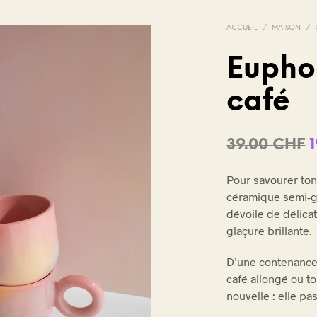
ACCUEIL
/
MAISON
/
Euphor
café
V
O
T
R
39.00
CHF
E
P
p
A
Pour savourer ton 
i
N
céramique semi-gr
I
é
dévoile de délic
E
glaçure brillante.
R
3
E
S
D’une contenance 
T
café allongé ou t
V
nouvelle : elle pas
I
D