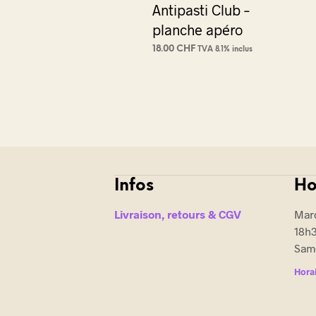
Antipasti Club –
planche apéro
18.00
CHF
TVA 8.1% inclus
AJOUTER AU PANIER
Infos
Ho
Livraison, retours & CGV
Mard
18h
Same
Horai