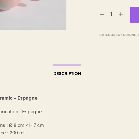
E
.
CATÉGORIES :
CUISINE
,
DESCRIPTION
ramic – Espagne
brication : Espagne
ns : Ø 8 cm × H 7 cm
ce : 200 ml