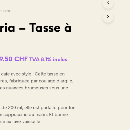
CUISINE
ia – Tasse à
Le
Le
19.50
CHF
TVA 8.1% inclus
rix
prix
café avec style ! Cette tasse en
nitial
actuel
ès, fabriquée par coulage d’argile,
tait :
est :
ates nuances brumeuses sous une
9.00 CHF.
19.50 CHF.
de 200 ml, elle est parfaite pour ton
on cappuccino du matin. Et bonne
se au lave-vaisselle !