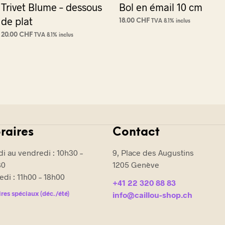
Trivet Blume – dessous
Bol en émail 10 cm
de plat
18.00
CHF
TVA 8.1% inclus
AJOUTER AU PANIER
20.00
CHF
TVA 8.1% inclus
CHOIX DES OPTIONS
Ce
produit
a
plusieurs
variations.
Les
options
raires
Contact
peuvent
être
i au vendredi : 10h30 –
9, Place des Augustins
choisies
30
1205 Genève
sur
di : 11h00 – 18h00
la
+41 22 320 88 83
res spéciaux (déc./été)
page
info@caillou-shop.ch
du
produit