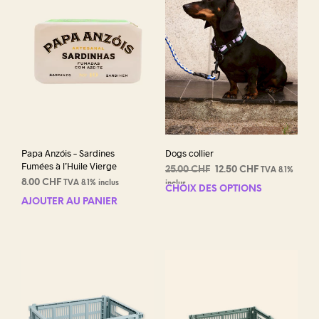
Papa Anzóis – Sardines
Dogs collier
Fumées à l’Huile Vierge
Le
Le
25.00
CHF
12.50
CHF
TVA 8.1%
8.00
CHF
prix
prix
TVA 8.1% inclus
inclus
CHOIX DES OPTIONS
Ce
initial
actuel
AJOUTER AU PANIER
prod
était :
est :
a
25.00 CHF.
12.50 CHF.
plus
varia
Les
opti
peuv
être