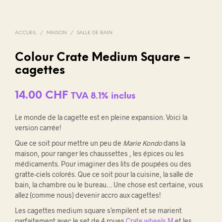
ACCUEIL
/
MAISON
/
SALLE DE BAIN
Colour Crate Medium Square –
cagettes
14.00
CHF
TVA 8.1% inclus
Le monde de la cagette est en pleine expansion. Voici la
version carrée!
Que ce soit pour mettre un peu de
Marie Kondo
dans la
maison, pour ranger les chaussettes , les épices ou les
médicaments. Pour imaginer des lits de poupées ou des
gratte-ciels colorés. Que ce soit pour la cuisine, la salle de
bain, la chambre ou le bureau… Une chose est certaine, vous
allez (comme nous) devenir accro aux cagettes!
Les cagettes medium square s’empilent et se marient
parfaitement avec le set de 4 roues
Crate wheels M
et les