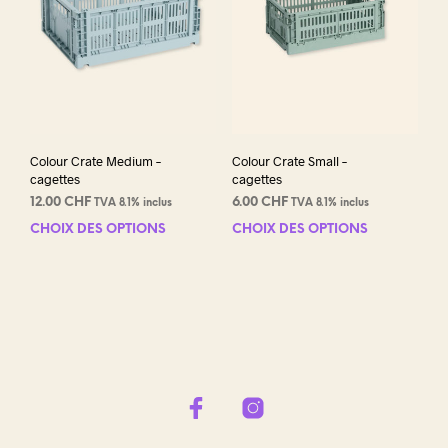
choi
sur
la
pag
du
prod
Colour Crate Medium –
Colour Crate Small –
cagettes
cagettes
12.00
CHF
6.00
CHF
TVA 8.1% inclus
TVA 8.1% inclus
CHOIX DES OPTIONS
Ce
CHOIX DES OPTIONS
Ce
produit
prod
a
a
plusieurs
plus
variations.
varia
Les
Les
options
opti
peuvent
peuv
être
être
choisies
choi
sur
sur