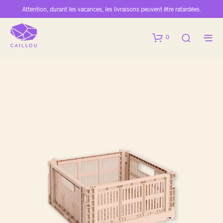
Attention, durant les vacances, les livraisons peuvent être ratardées.
0