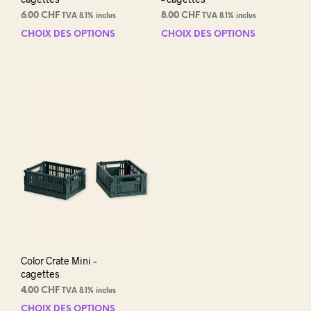
6.00
CHF
8.00
CHF
TVA 8.1% inclus
TVA 8.1% inclus
CHOIX DES OPTIONS
Ce
CHOIX DES OPTIONS
Ce
produit
prod
a
a
plusieurs
plus
variations.
varia
Les
Les
options
opti
peuvent
peuv
être
être
choisies
choi
sur
sur
la
la
page
pag
du
du
produit
prod
Color Crate Mini –
cagettes
4.00
CHF
TVA 8.1% inclus
CHOIX DES OPTIONS
Ce