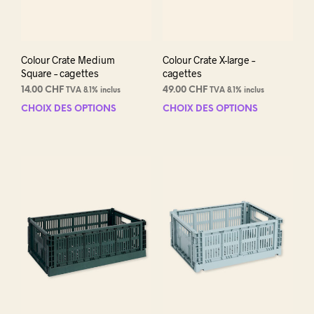
page
pag
du
du
produit
prod
Colour Crate Medium
Colour Crate X-large –
Square – cagettes
cagettes
14.00
CHF
49.00
CHF
TVA 8.1% inclus
TVA 8.1% inclus
CHOIX DES OPTIONS
Ce
CHOIX DES OPTIONS
Ce
produit
prod
a
a
plusieurs
plus
variations.
varia
Les
Les
options
opti
peuvent
peuv
être
être
choisies
choi
sur
sur
la
la
page
pag
du
du