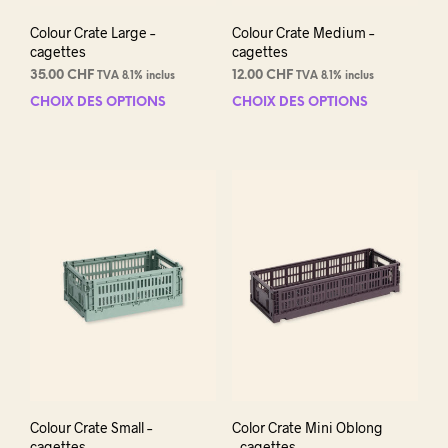
produit
prod
Colour Crate Large –
Colour Crate Medium –
cagettes
cagettes
35.00
CHF
12.00
CHF
TVA 8.1% inclus
TVA 8.1% inclus
CHOIX DES OPTIONS
Ce
CHOIX DES OPTIONS
Ce
produit
prod
a
a
plusieurs
plus
variations.
varia
Les
Les
options
opti
peuvent
peuv
être
être
choisies
choi
sur
sur
la
la
page
pag
du
du
produit
prod
Colour Crate Small –
Color Crate Mini Oblong
cagettes
– cagettes