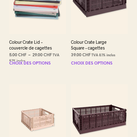
Colour Crate Lid –
Colour Crate Large
couvercle de cagettes
Square – cagettes
Plage
5.00
CHF
–
29.00
CHF
39.00
CHF
TVA
TVA 8.1% inclus
de
8.1% inclus
CHOIX DES OPTIONS
Ce
CHOIX DES OPTIONS
Ce
prix :
produit
prod
5.00 CHF
a
a
à
plusieurs
plus
29.00 CHF
variations.
varia
Les
Les
options
opti
peuvent
peuv
être
être
choisies
choi
sur
sur
la
la