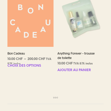
Bon Cadeau
Anything Forever – trousse
de toilette
Plage
10.00
CHF
–
200.00
CHF
TVA
de
10.00
CHF
TVA 8.1% inclus
8.1% inclus
CHOIX DES OPTIONS
Ce
prix :
AJOUTER AU PANIER
produit
10.00 CHF
a
à
plusieurs
200.00 CHF
variations.
Les
options
peuvent
être