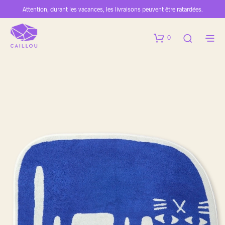
Attention, durant les vacances, les livraisons peuvent être ratardées.
0