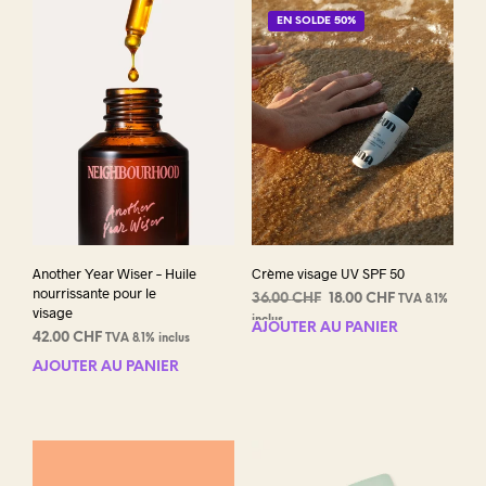
EN SOLDE 50%
Another Year Wiser – Huile
Crème visage UV SPF 50
nourrissante pour le
Le
Le
36.00
CHF
18.00
CHF
TVA 8.1%
visage
prix
prix
inclus
AJOUTER AU PANIER
42.00
CHF
initial
actuel
TVA 8.1% inclus
était :
est :
AJOUTER AU PANIER
36.00 CHF.
18.00 CHF.