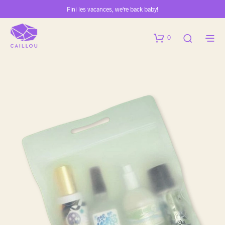
Fini les vacances, we're back baby!
0