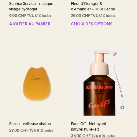
Sunrise Service – masque
Fleur d’Oranger &
visage hydrogel
d’Amandier – Huile Sèche
9.00
CHF
25.00
CHF
TVA 8.1% inclus
TVA 8.1% inclus
AJOUTER AU PANIER
CHOIX DES OPTIONS
Ce
prod
a
plus
varia
Les
opti
peuv
être
choi
sur
la
pag
du
prod
Suzon – veilleuse chaton
Face Off – Nettoyant
naturel huile-lait
29.00
CHF
TVA 8.1% inclus
36.00
CHF
TVA 8.1% inclus