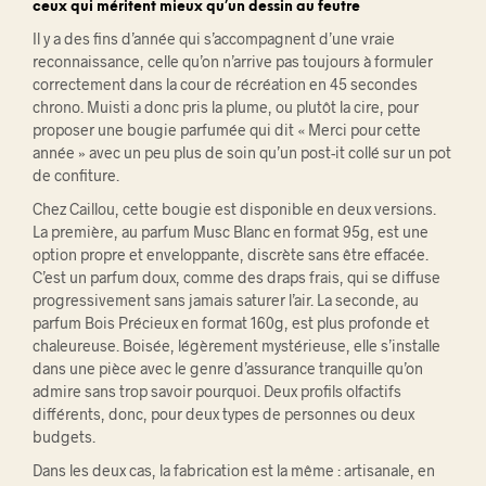
ceux qui méritent mieux qu’un dessin au feutre
Il y a des fins d’année qui s’accompagnent d’une vraie
reconnaissance, celle qu’on n’arrive pas toujours à formuler
correctement dans la cour de récréation en 45 secondes
chrono. Muisti a donc pris la plume, ou plutôt la cire, pour
proposer une bougie parfumée qui dit « Merci pour cette
année » avec un peu plus de soin qu’un post-it collé sur un pot
de confiture.
Chez Caillou, cette bougie est disponible en deux versions.
La première, au parfum Musc Blanc en format 95g, est une
option propre et enveloppante, discrète sans être effacée.
C’est un parfum doux, comme des draps frais, qui se diffuse
progressivement sans jamais saturer l’air. La seconde, au
parfum Bois Précieux en format 160g, est plus profonde et
chaleureuse. Boisée, légèrement mystérieuse, elle s’installe
dans une pièce avec le genre d’assurance tranquille qu’on
admire sans trop savoir pourquoi. Deux profils olfactifs
différents, donc, pour deux types de personnes ou deux
budgets.
Dans les deux cas, la fabrication est la même : artisanale, en