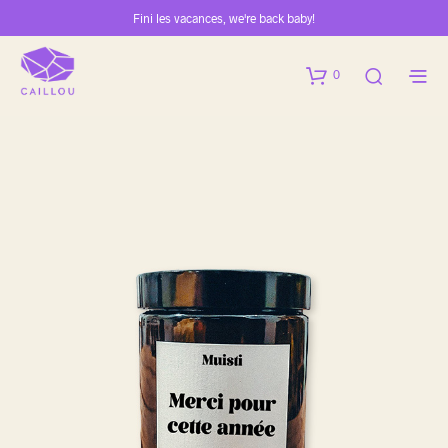
Fini les vacances, we're back baby!
0