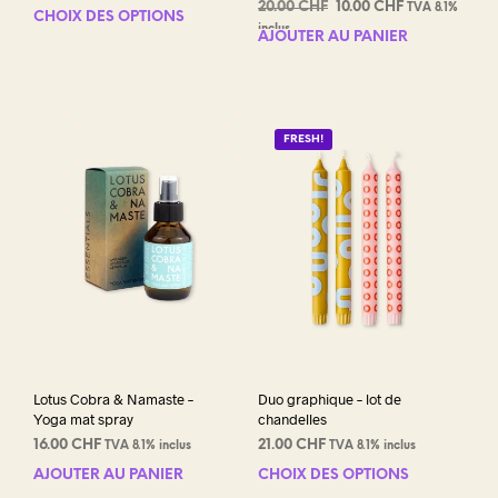
Le
Le
20.00
CHF
10.00
CHF
TVA 8.1%
CHOIX DES OPTIONS
Ce
prix
prix
inclus
AJOUTER AU PANIER
produit
initial
actuel
a
était :
est :
plusieurs
20.00 CHF.
10.00 CHF.
variations.
Les
FRESH!
options
peuvent
être
choisies
sur
la
page
du
produit
Lotus Cobra & Namaste –
Duo graphique – lot de
Yoga mat spray
chandelles
16.00
CHF
21.00
CHF
TVA 8.1% inclus
TVA 8.1% inclus
AJOUTER AU PANIER
CHOIX DES OPTIONS
Ce