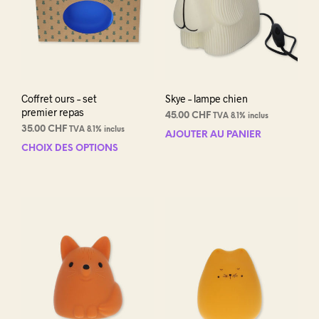
Coffret ours – set
Skye – lampe chien
premier repas
45.00
CHF
TVA 8.1% inclus
35.00
CHF
TVA 8.1% inclus
AJOUTER AU PANIER
CHOIX DES OPTIONS
Ce
produit
a
plusieurs
variations.
Les
options
peuvent
être
choisies
sur
la