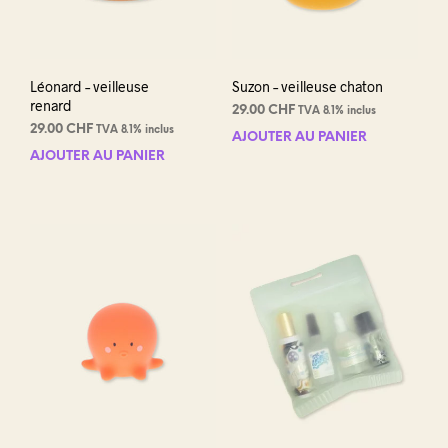
page
du
produit
Léonard – veilleuse
Suzon – veilleuse chaton
renard
29.00
CHF
TVA 8.1% inclus
29.00
CHF
TVA 8.1% inclus
AJOUTER AU PANIER
AJOUTER AU PANIER