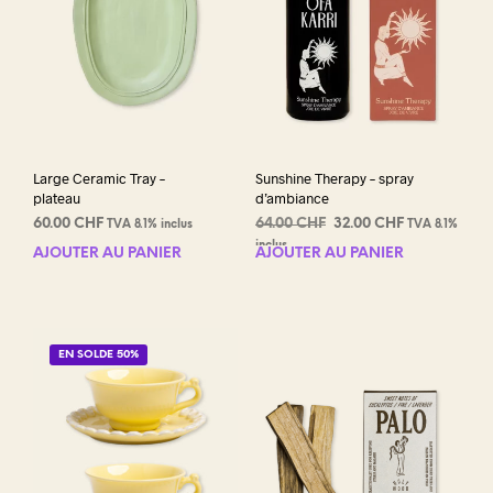
Large Ceramic Tray –
Sunshine Therapy – spray
plateau
d’ambiance
Le
Le
60.00
CHF
64.00
CHF
32.00
CHF
TVA 8.1% inclus
TVA 8.1%
prix
prix
inclus
AJOUTER AU PANIER
AJOUTER AU PANIER
initial
actuel
était :
est :
64.00 CHF.
32.00 CHF.
EN SOLDE 50%