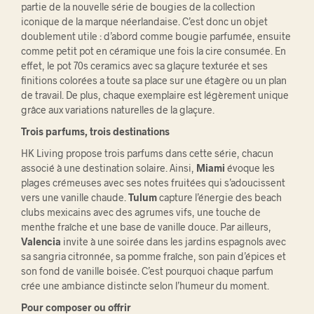
partie de la nouvelle série de bougies de la collection
iconique de la marque néerlandaise. C’est donc un objet
doublement utile : d’abord comme bougie parfumée, ensuite
comme petit pot en céramique une fois la cire consumée. En
effet, le pot 70s ceramics avec sa glaçure texturée et ses
finitions colorées a toute sa place sur une étagère ou un plan
de travail. De plus, chaque exemplaire est légèrement unique
grâce aux variations naturelles de la glaçure.
Trois parfums, trois destinations
HK Living propose trois parfums dans cette série, chacun
associé à une destination solaire. Ainsi,
Miami
évoque les
plages crémeuses avec ses notes fruitées qui s’adoucissent
vers une vanille chaude.
Tulum
capture l’énergie des beach
clubs mexicains avec des agrumes vifs, une touche de
menthe fraîche et une base de vanille douce. Par ailleurs,
Valencia
invite à une soirée dans les jardins espagnols avec
sa sangria citronnée, sa pomme fraîche, son pain d’épices et
son fond de vanille boisée. C’est pourquoi chaque parfum
crée une ambiance distincte selon l’humeur du moment.
Pour composer ou offrir