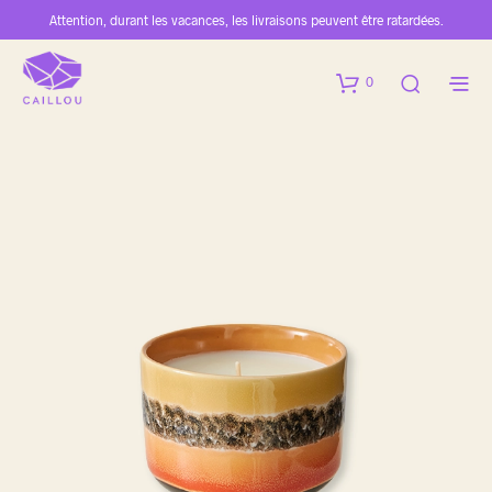
Attention, durant les vacances, les livraisons peuvent être ratardées.
0