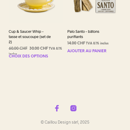
Cup & Saucer Whip –
Palo Santo – bâtons
tasse et soucoupe (set de
purifiants
2)
14.00
CHF
TVA 8.1% inclus
Le
Le
60.00
CHF
30.00
CHF
TVA 8.1%
AJOUTER AU PANIER
prix
prix
inclus
CHOIX DES OPTIONS
Ce
initial
actuel
produit
était :
est :
a
60.00 CHF.
30.00 CHF.
plusieurs
variations.
Les
options
peuvent
être
choisies
sur
© Caillou Design sàrl, 2025
la