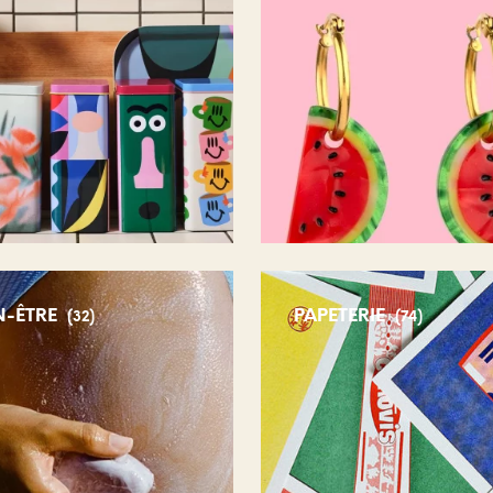
N-ÊTRE
PAPETERIE
(32)
(74)