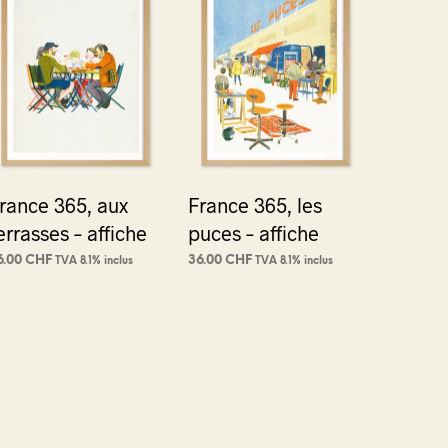
rance 365, aux
France 365, les
errasses – affiche
puces – affiche
6.00
CHF
36.00
CHF
TVA 8.1% inclus
TVA 8.1% inclus
JOUTER AU PANIER
AJOUTER AU PANIER