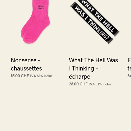
Nonsense –
What The Hell Was
F
chaussettes
I Thinking –
t
écharpe
15.00
CHF
3
TVA 8.1% inclus
AJOUTER AU PANIER
A
28.00
CHF
TVA 8.1% inclus
AJOUTER AU PANIER