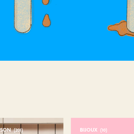
E
.
ISON
BIJOUX
(201)
(10)