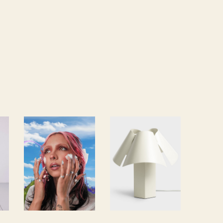
La
Beln, la
sélectio
lampe
n
qui a du
cosméti
caractèr
ques de
e
Caillou