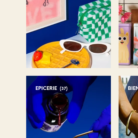
EPICERIE
BIE
(37)