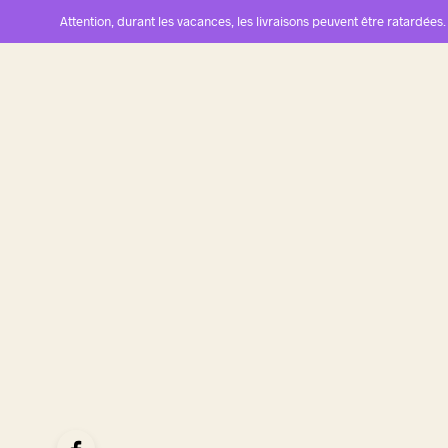
Attention, durant les vacances, les livraisons peuvent être ratardées.