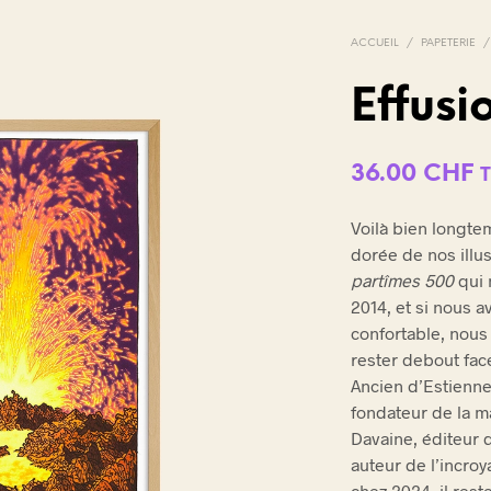
ACCUEIL
/
PAPETERIE
/
Effusi
V
36.00
CHF
O
T
T
R
Voilà bien longt
E
dorée de nos illu
P
A
partîmes 500
qui 
N
2014, et si nous 
I
confortable, nou
E
rester debout fac
R
E
Ancien d’Estienne
S
fondateur de la ma
T
Davaine, éditeur d
V
auteur de l’incro
I
D
chez 2024, il rest