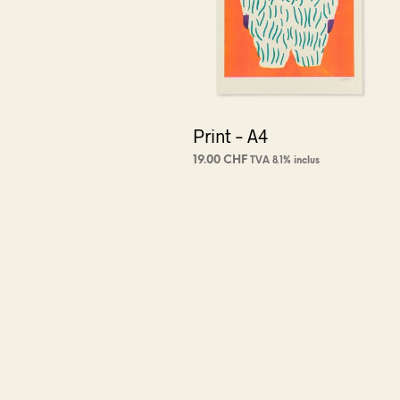
Print – A4
19.00
CHF
TVA 8.1% inclus
CHOIX DES OPTIONS
Ce
produit
a
plusieurs
variations.
Les
options
peuvent
être
choisies