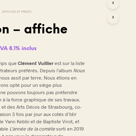
AFFICHES ET PRINTS
on – affiche
VA 8.1% inclus
emps que
Clément Vuillier
est sur la liste
strateurs préférés. Depuis l’album
Nous
nous assit par terre. Nous étions en
avons opté pour un siège plus
s ne pouvons toujours pas prétendre
e à la force graphique de ses travaux.
 et des Arts Décos de Strasbourg, co-
ison 3 fois par jour aux cotés d’Idir
e Yann Kebbi et de Baptiste Virot, et
yable
L’année de la comète
sorti en 2019
e à nos yeux le dessinateur de