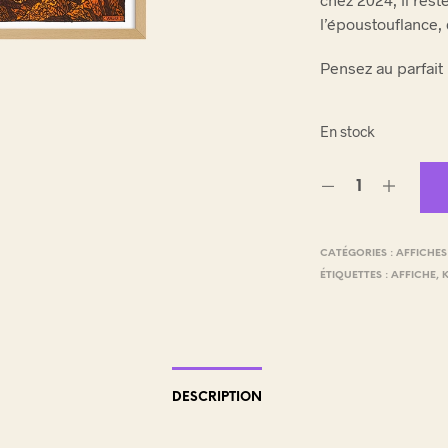
E
l’époustouflance, 
.
Pensez au parfait
En stock
CATÉGORIES :
AFFICHES
ÉTIQUETTES :
AFFICHE
,
DESCRIPTION