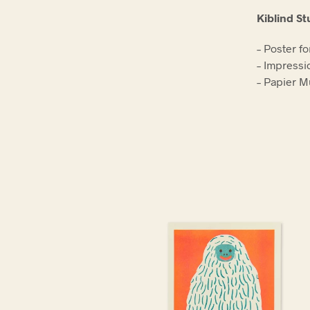
Kiblind St
– Poster f
– Impressio
– Papier M