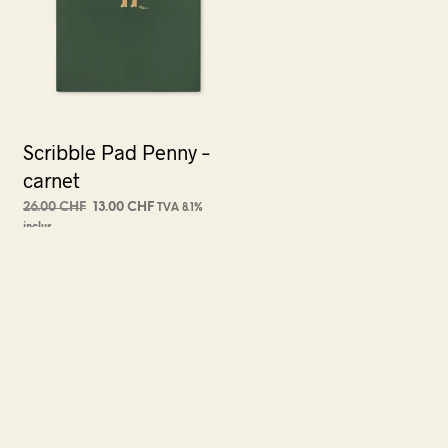
Scribble Pad Penny –
carnet
Le
Le
26.00
CHF
13.00
CHF
TVA 8.1%
prix
prix
inclus
AJOUTER AU PANIER
initial
actuel
était :
est :
26.00 CHF.
13.00 CHF.