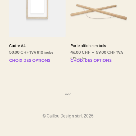
Cadre A4
Porte affiche en bois
Plage
50.00
CHF
46.00
CHF
–
59.00
CHF
TVA 8.1% inclus
TVA
de
8.1% inclus
CHOIX DES OPTIONS
Ce
CHOIX DES OPTIONS
Ce
prix :
produit
prod
46.00 CHF
a
a
à
plusieurs
plus
59.00 CHF
variations.
varia
Les
Les
options
opti
peuvent
peuv
être
être
© Caillou Design sàrl, 2025
choisies
choi
sur
sur
la
la