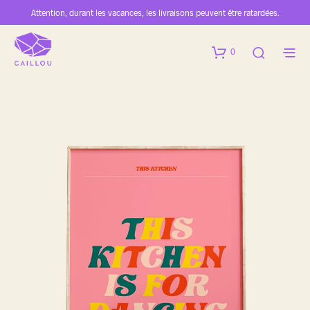
Attention, durant les vacances, les livraisons peuvent être ratardées.
0