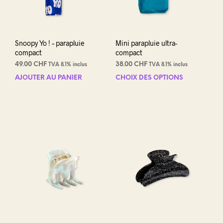
pag
du
prod
Snoopy Yo ! – parapluie
Mini parapluie ultra-
compact
compact
49.00
CHF
38.00
CHF
TVA 8.1% inclus
TVA 8.1% inclus
AJOUTER AU PANIER
CHOIX DES OPTIONS
Ce
prod
a
plus
varia
Les
opti
peuv
être
choi
sur
la
pag
du