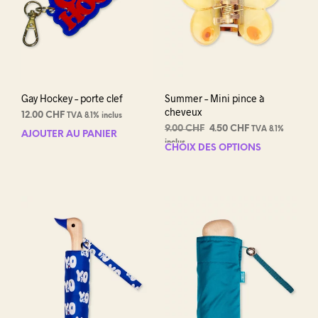
Gay Hockey – porte clef
Summer – Mini pince à
cheveux
12.00
CHF
TVA 8.1% inclus
Le
Le
9.00
CHF
4.50
CHF
TVA 8.1%
AJOUTER AU PANIER
prix
prix
inclus
CHOIX DES OPTIONS
Ce
initial
actuel
prod
était :
est :
a
9.00 CHF.
4.50 CHF.
plus
varia
Les
opti
peuv
être
choi
sur
la