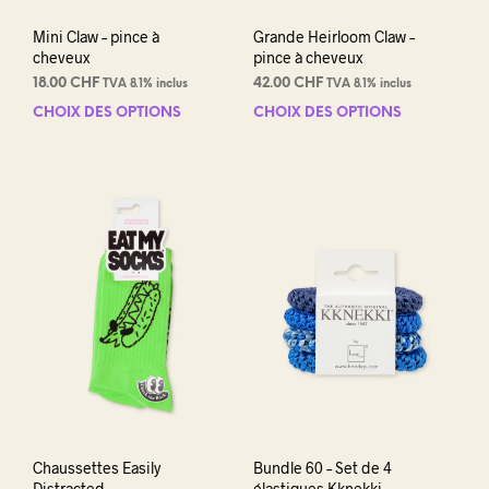
prod
Mini Claw – pince à
Grande Heirloom Claw –
cheveux
pince à cheveux
18.00
CHF
42.00
CHF
TVA 8.1% inclus
TVA 8.1% inclus
CHOIX DES OPTIONS
Ce
CHOIX DES OPTIONS
Ce
produit
prod
a
a
plusieurs
plus
variations.
varia
Les
Les
options
opti
peuvent
peuv
être
être
choisies
choi
sur
sur
la
la
page
pag
du
du
produit
prod
Chaussettes Easily
Bundle 60 – Set de 4
Distracted
élastiques Kknekki