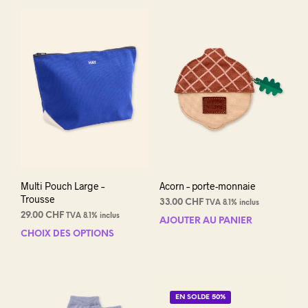
Multi Pouch Large –
Acorn – porte-monnaie
Trousse
33.00
CHF
TVA 8.1% inclus
29.00
CHF
TVA 8.1% inclus
AJOUTER AU PANIER
CHOIX DES OPTIONS
Ce
produit
a
plusieurs
variations.
EN SOLDE 50%
Les