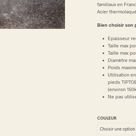
familiaux en Fran
E
.
Acier thermolaqu
Bien choisir son 
Epaisseur 
Taille max po
Taille max p
Diamètre max
Poids maximu
Utilisation e
pieds TIPTOE
(environ 150
Ne pas utili
COULEUR