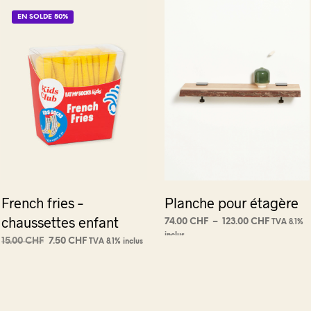
EN SOLDE 50%
French fries –
Planche pour étagère
chaussettes enfant
Plage
74.00
CHF
–
123.00
CHF
TVA 8.1%
de
inclus
Le
Le
CHOIX DES OPTIONS
Ce
15.00
CHF
7.50
CHF
TVA 8.1% inclus
prix :
prix
prix
produit
AJOUTER AU PANIER
74.00 CH
initial
actuel
a
à
était :
est :
123.00 CH
plusieurs
15.00 CHF.
7.50 CHF.
variations.