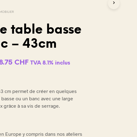
MOBILIER
e table basse
nc – 43cm
Le
Le
18.75
CHF
TVA 8.1% inclus
rix
prix
nitial
actuel
 43 cm permet de créer en quelques
tait :
est :
 basse ou un banc avec une large
5.00 CHF.
18.75 CHF.
x grâce à sa vis de serrage.
n Europe y compris dans nos ateliers