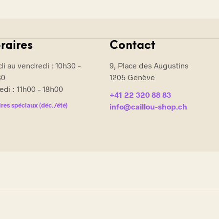
Les
options
peuvent
raires
Contact
être
choisies
i au vendredi : 10h30 –
9, Place des Augustins
sur
30
1205 Genève
la
di : 11h00 – 18h00
page
+41 22 320 88 83
du
res spéciaux (déc./été)
info@caillou-shop.ch
produit