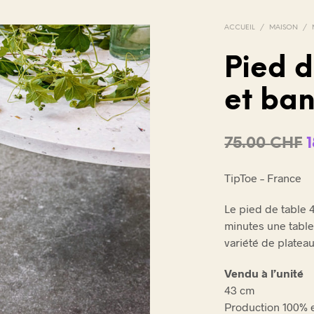
ACCUEIL
/
MAISON
/
Pied d
et ba
V
O
T
R
75.00
CHF
E
P
p
A
TipToe – France
i
N
I
Le pied de table
é
E
minutes une table
R
7
variété de plateau
E
S
T
Vendu à l’unité
V
43 cm
I
Production 100% e
D