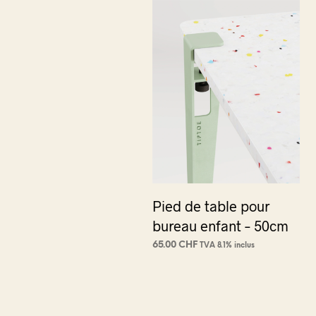
Pied de table pour
bureau enfant – 50cm
65.00
CHF
TVA 8.1% inclus
CHOIX DES OPTIONS
Ce
produit
a