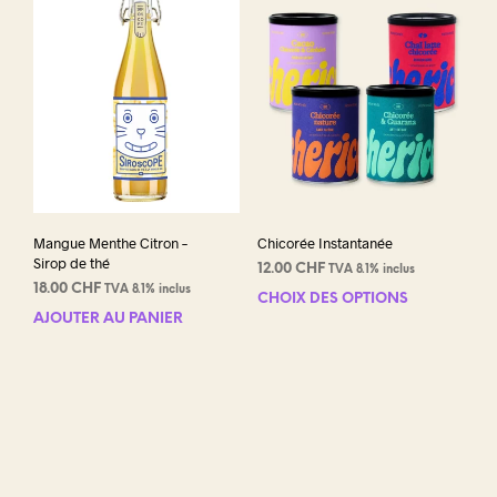
Mangue Menthe Citron –
Chicorée Instantanée
Sirop de thé
12.00
CHF
TVA 8.1% inclus
18.00
CHF
TVA 8.1% inclus
CHOIX DES OPTIONS
Ce
AJOUTER AU PANIER
prod
a
plus
varia
Les
opti
peuv
être