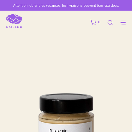
Attention, durant les vacances, les livraisons peuvent être ratardées.
0