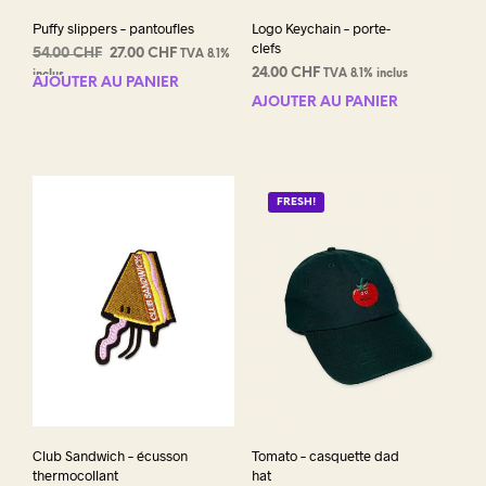
Puffy slippers – pantoufles
Logo Keychain – porte-
clefs
Le
Le
54.00
CHF
27.00
CHF
TVA 8.1%
prix
prix
24.00
CHF
TVA 8.1% inclus
inclus
AJOUTER AU PANIER
initial
actuel
AJOUTER AU PANIER
était :
est :
54.00 CHF.
27.00 CHF.
FRESH!
Club Sandwich – écusson
Tomato – casquette dad
thermocollant
hat