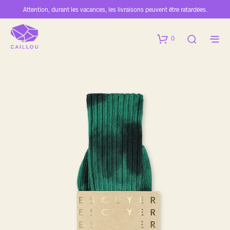
Attention, durant les vacances, les livraisons peuvent être ratardées.
0