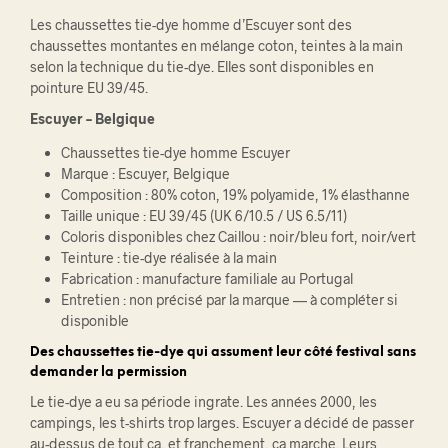
Le
s chaussettes
tie-dye homme d’Escuyer
sont des
chaussettes montantes en
mélange coton, teintes à la main
selon
la technique du
tie-dye. Elles sont
disponibles en
pointure EU
39/45.
Escuyer – Belgique
Chaussettes
tie-dye homme Escuyer
Marque : Escuyer, Belgique
Composition : 80% coton, 19%
polyamide, 1% élasthanne
Taille unique : EU 39/45 (UK 6/10.5 /
US 6.5/11)
Coloris
disponibles chez Caillou : noir/bleu
fort, noir/vert
Teinture :
tie-dye réalisée à la main
Fabrication : manufacture familiale au
Portugal
Entretien : non précisé par
la marque — à compléter si
disponible
Des
chaussettes tie-dye qui assument leur
côté festival sans
demander la permission
Le
tie-dye a eu sa période ingrate. Les
années 2000, les
campings,
les t-shirts trop larges.
Escuyer a décidé de passer
au-dessus de tout ça, et
franchement, ça marche. Leurs