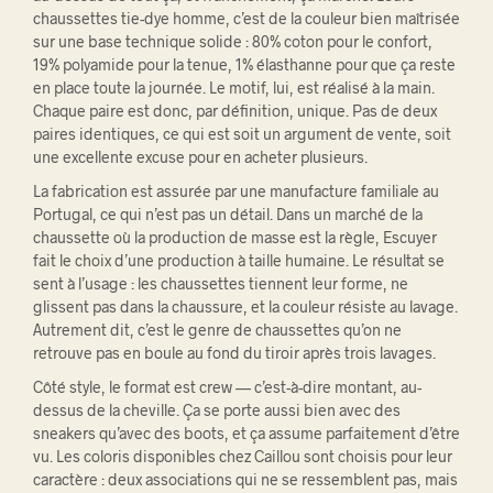
chaussettes tie-dye homme, c’est de
la couleur bien
maîtrisée
sur une base technique
solide : 80% coton pour le
confort,
19% polyamide pour la
tenue, 1%
élasthanne pour que ça reste
en
place toute la journée. Le
motif, lui, est réalisé à la main.
Chaque paire est donc, par
définition, unique. Pas de deux
paires
identiques, ce qui est soit
un argument de vente, soit
une
excellente excuse pour en
acheter plusieurs.
La
fabrication est assurée par une
manufacture familiale au
Portugal,
ce qui n’est pas un détail.
Dans un marché de la
chaussette où la production de
masse est la règle, Escuyer
fait le
choix d’une production à
taille humaine. Le résultat se
sent à
l’usage : les chaussettes
tiennent leur forme, ne
glissent pas
dans la chaussure, et la
couleur résiste au lavage.
Autrement dit, c’est le genre de
chaussettes qu’on ne
retrouve pas
en boule au fond du tiroir
après trois lavages.
Côté
style, le format est crew —
c’est-à-dire montant, au-
dessus de la
cheville. Ça se porte aussi
bien avec des
sneakers qu’avec
des boots, et ça assume
parfaitement d’être
vu. Les coloris
disponibles chez Caillou sont
choisis pour leur
caractère : deux
associations qui ne se ressemblent
pas, mais