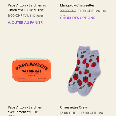
Papa Anzóis – Sardines au
Marigold – Chaussettes
Citron et à l’Huile d’Olive
Le
Le
22.00
CHF
11.00
CHF
TVA 8.1%
8.00
CHF
prix
prix
TVA 8.1% inclus
inclus
CHOIX DES OPTIONS
Ce
initial
actuel
AJOUTER AU PANIER
prod
était :
est :
a
22.00 CHF.
11.00 CHF.
plus
varia
Les
opti
peuv
être
choi
sur
la
pag
du
prod
Papa Anzóis – Sardines
Chaussettes Crew
avec Piment et Huile
Plage
15.00
CHF
–
17.00
CHF
TVA