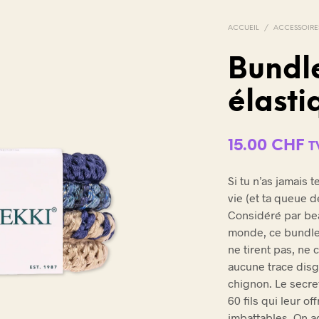
ACCUEIL
/
ACCESSOIRE
Bundle
élasti
V
O
T
R
15.00
CHF
T
E
P
A
Si tu n’as jamais 
N
vie (et ta queue 
I
Considéré par be
E
monde, ce bundle 
R
E
ne tirent pas, ne 
S
aucune trace dis
T
chignon. Le secre
V
60 fils qui leur o
I
D
imbattables. On 