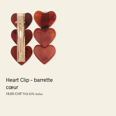
Heart Clip – barrette
cœur
14.00
CHF
TVA 8.1% inclus
CHOIX DES OPTIONS
Ce
produit
a