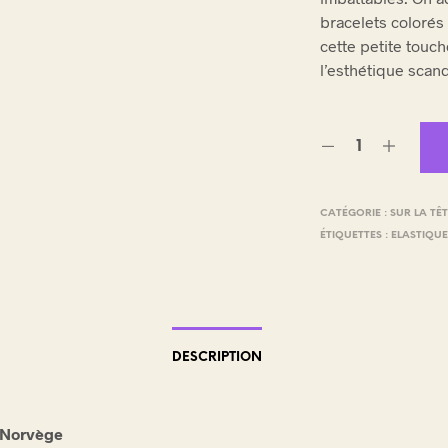
E
bracelets colorés
.
cette petite touch
l’esthétique scan
CATÉGORIE :
SUR LA TÊ
ÉTIQUETTES :
ELASTIQU
DESCRIPTION
 Norvège