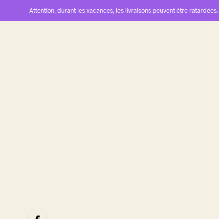
Attention, durant les vacances, les livraisons peuvent être ratardées.