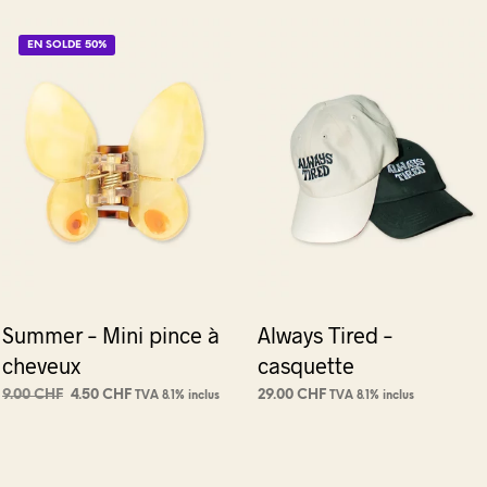
EN SOLDE 50%
Summer – Mini pince à
Always Tired –
cheveux
casquette
Le
Le
9.00
CHF
4.50
CHF
29.00
CHF
TVA 8.1% inclus
TVA 8.1% inclus
prix
prix
CHOIX DES OPTIONS
Ce
CHOIX DES OPTIONS
Ce
initial
actuel
produit
produit
était :
est :
9.00 CHF.
4.50 CHF.
a
a