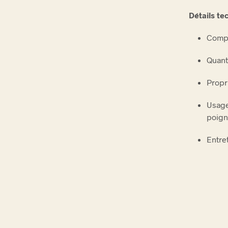
Détails te
Compo
Quant
Propri
Usage
poign
Entret