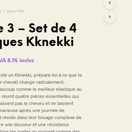
S
/
SUR LA TÊTE
 3 – Set de 4
ques Kknekki
VA 8.1% inclus
testé un Kknekki, prépare-toi à ce que ta
de cheval) change radicalement.
aucoup comme le meilleur élastique au
réunit quatre pièces essentielles qui
cassent pas le cheveu et ne laissent
gracieuse après une journée de
t réside dans leur tissage complexe de
ffre une douceur et une résistance
adore les porter au poignet comme des