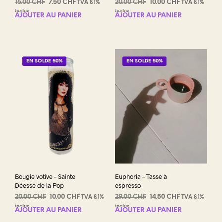
Le
Le
Le
Le
15.00
CHF
7.50
CHF
20.00
CHF
10.00
CHF
TVA 8.1%
TVA 8.1%
prix
prix
prix
prix
inclus
inclus
AJOUTER AU PANIER
AJOUTER AU PANIER
initial
actuel
initial
actuel
était :
est :
était :
est :
15.00 CHF.
7.50 CHF.
20.00 CHF.
10.00 CHF.
EN SOLDE 50%
EN SOLDE 50%
Bougie votive – Sainte
Euphoria – Tasse à
Déesse de la Pop
espresso
Le
Le
Le
Le
20.00
CHF
10.00
CHF
29.00
CHF
14.50
CHF
TVA 8.1%
TVA 8.1%
prix
prix
prix
prix
inclus
inclus
AJOUTER AU PANIER
AJOUTER AU PANIER
initial
actuel
initial
actuel