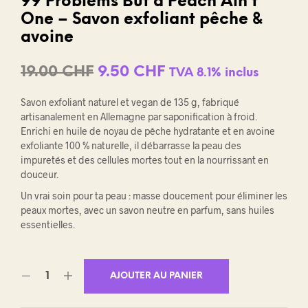
99 Problems But a Peach Ain’t
One – Savon exfoliant pêche &
avoine
Le
Le
19.00
CHF
9.50
CHF
TVA 8.1% inclus
prix
prix
Savon exfoliant naturel et vegan de 135 g, fabriqué
initial
actuel
artisanalement en Allemagne par saponification à froid.
Enrichi en huile de noyau de pêche hydratante et en avoine
était :
est :
exfoliante 100 % naturelle, il débarrasse la peau des
impuretés et des cellules mortes tout en la nourrissant en
19.00 CHF.
9.50 CHF.
douceur.
Un vrai soin pour ta peau : masse doucement pour éliminer les
peaux mortes, avec un savon neutre en parfum, sans huiles
essentielles.
AJOUTER AU PANIER