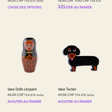
Le
Le
24.00
CHF
18.00
CHF
9.00
CHF
TVA 8.1% inclus
TVA 8.1%
prix
prix
inclus
CHOIX DES OPTIONS
Ce
AJOUTER AU PANIER
initial
actuel
produit
était :
est :
a
18.00 CHF.
9.00 CHF.
plusieurs
variations.
Les
options
peuvent
être
choisies
sur
la
page
du
produit
Vase Dolls Léopard
Vase Teckel
46.00
CHF
49.00
CHF
TVA 8.1% inclus
TVA 8.1% inclus
AJOUTER AU PANIER
AJOUTER AU PANIER