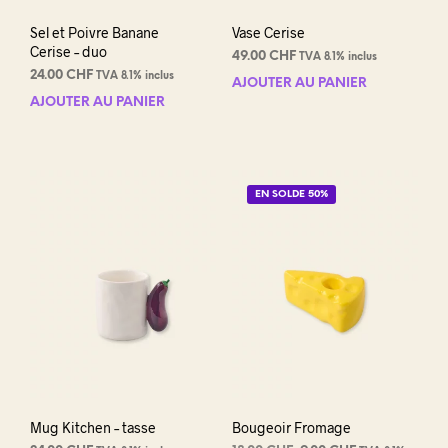
prod
Sel et Poivre Banane
Vase Cerise
Cerise – duo
49.00
CHF
TVA 8.1% inclus
24.00
CHF
TVA 8.1% inclus
AJOUTER AU PANIER
AJOUTER AU PANIER
EN SOLDE 50%
Mug Kitchen – tasse
Bougeoir Fromage