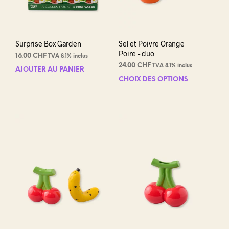
page
du
produit
Surprise Box Garden
Sel et Poivre Orange
Poire – duo
16.00
CHF
TVA 8.1% inclus
24.00
CHF
TVA 8.1% inclus
AJOUTER AU PANIER
CHOIX DES OPTIONS
Ce
prod
a
plus
varia
Les
opti
peuv
être
choi
sur
la
pag
du