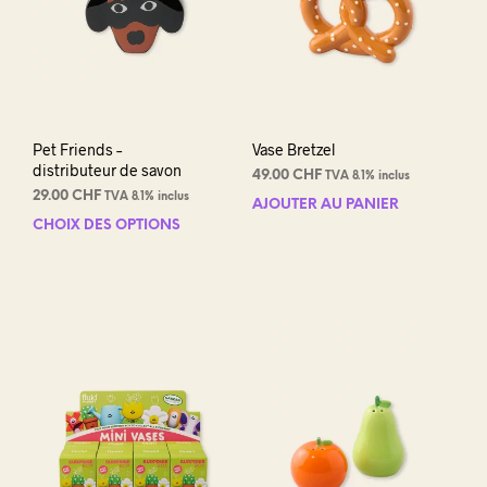
Pet Friends –
Vase Bretzel
distributeur de savon
49.00
CHF
TVA 8.1% inclus
29.00
CHF
TVA 8.1% inclus
AJOUTER AU PANIER
CHOIX DES OPTIONS
Ce
produit
a
plusieurs
variations.
Les
options
peuvent
être
choisies
sur
la