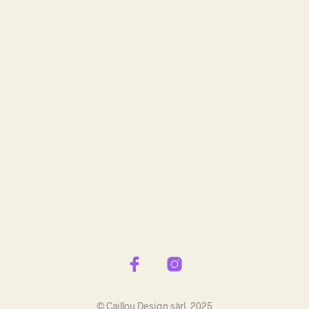
E
.
© Caillou Design sàrl, 2025