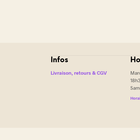
Infos
Ho
Livraison, retours & CGV
Mard
18h
Same
Horai