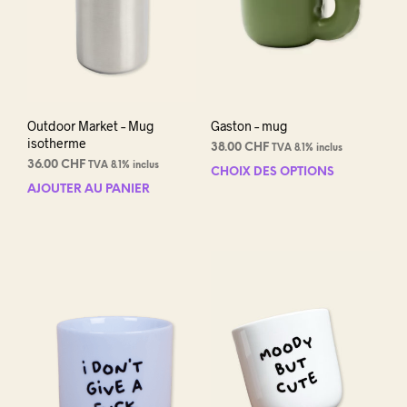
Outdoor Market – Mug
Gaston – mug
isotherme
38.00
CHF
TVA 8.1% inclus
36.00
CHF
TVA 8.1% inclus
CHOIX DES OPTIONS
Ce
AJOUTER AU PANIER
prod
a
plus
varia
Les
opti
peuv
être
choi
sur
la
pag