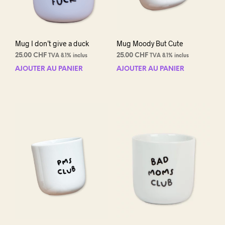
du
prod
Mug I don’t give a duck
Mug Moody But Cute
25.00
CHF
25.00
CHF
TVA 8.1% inclus
TVA 8.1% inclus
AJOUTER AU PANIER
AJOUTER AU PANIER