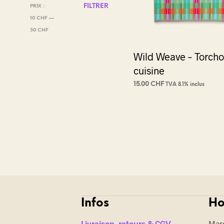
PRIX
PRIX
FILTRER
PRIX :
MIN
MAX
10 CHF
—
30 CHF
Wild Weave – Torch
cuisine
15.00
CHF
TVA 8.1% inclus
CHOIX DES OPTIONS
Ce
produi
a
plusie
variat
Les
optio
peuve
être
Infos
Ho
choisi
sur
Livraison, retours & CGV
Mard