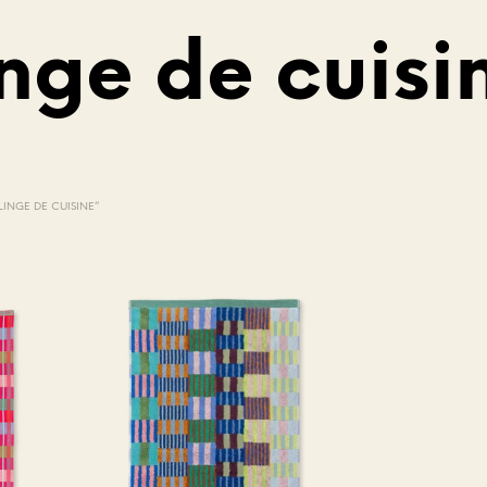
inge de cuisi
V
O
T
LINGE DE CUISINE”
R
E
P
A
N
I
E
R
E
S
T
V
I
D