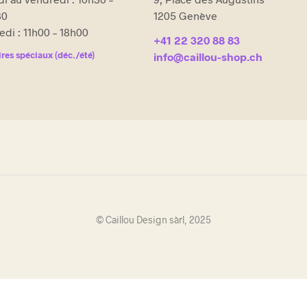
page
30
1205 Genève
du
di : 11h00 – 18h00
+41 22 320 88 83
produit
res spéciaux (déc./été)
info@caillou-shop.ch
t
© Caillou Design sàrl, 2025