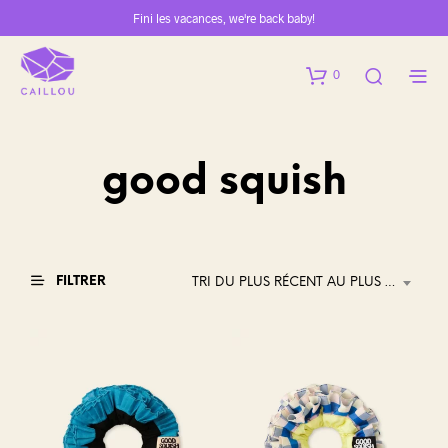
Fini les vacances, we're back baby!
0
good squish
FILTRER
TRI DU PLUS RÉCENT AU PLUS ANCIEN