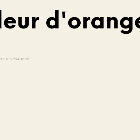
leur d'orang
V
O
T
“FLEUR D'ORANGER”
R
E
P
A
N
I
E
R
E
S
T
V
I
D