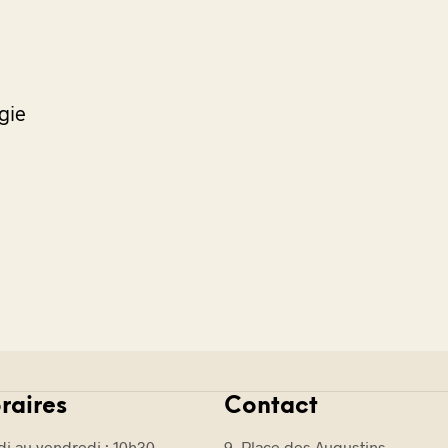
E
.
ugie
raires
Contact
i au vendredi : 10h30 –
9, Place des Augustins