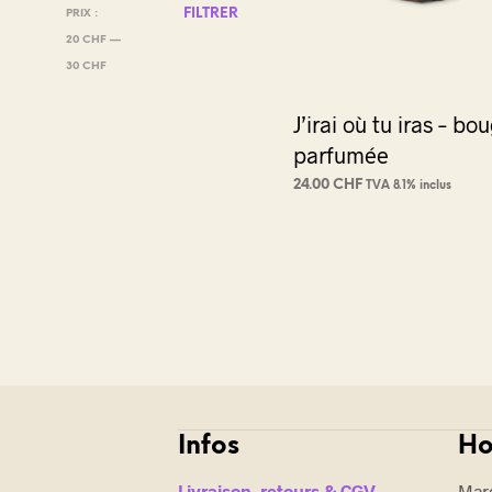
PRIX
PRIX
FILTRER
PRIX :
MIN
MAX
20 CHF
—
30 CHF
J’irai où tu iras – bo
parfumée
24.00
CHF
TVA 8.1% inclus
AJOUTER AU PANIER
Infos
Ho
Livraison, retours & CGV
Mard