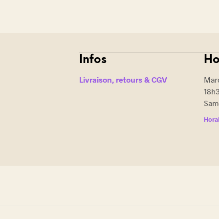
Infos
Ho
Livraison, retours & CGV
Mard
18h
Same
Horai