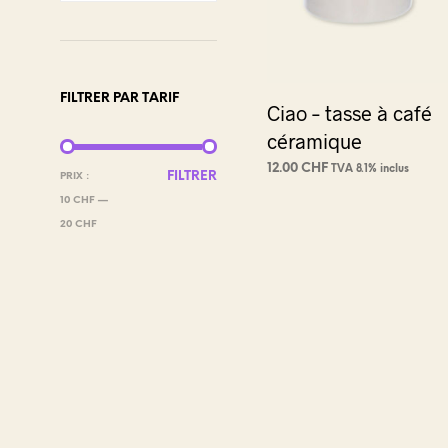
FILTRER PAR TARIF
Ciao – tasse à café
céramique
12.00
CHF
TVA 8.1% inclus
PRIX
PRIX
FILTRER
PRIX :
AJOUTER AU PANIER
MIN
MAX
10 CHF
—
20 CHF