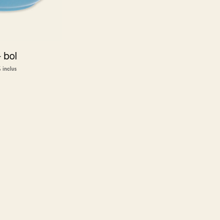
 bol
 inclus
NIER