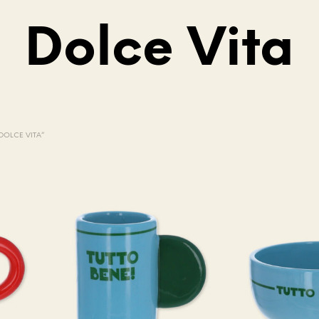
Dolce Vita
V
O
T
“DOLCE VITA”
R
E
P
A
N
I
E
R
E
S
T
V
I
D