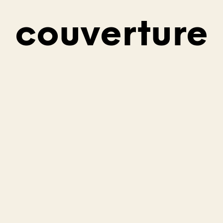
couverture
V
O
T
R
E
P
A
N
I
E
R
E
S
T
V
I
D