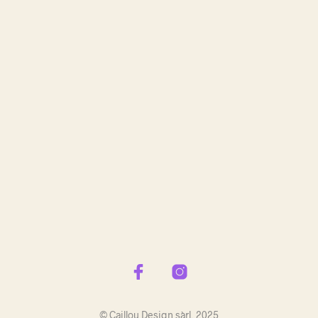
E
.
© Caillou Design sàrl, 2025