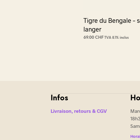
Tigre du Bengale – 
langer
69.00
CHF
TVA 8.1% inclus
AJOUTER AU PANIER
Infos
Ho
Livraison, retours & CGV
Mard
18h
Same
Horai