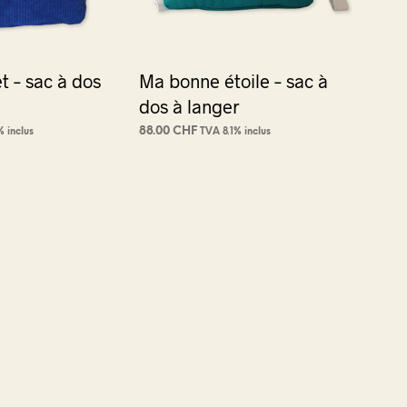
t – sac à dos
Ma bonne étoile – sac à
dos à langer
88.00
CHF
% inclus
TVA 8.1% inclus
NIER
AJOUTER AU PANIER