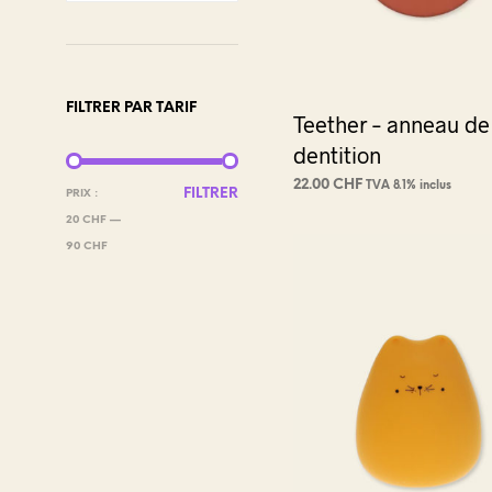
FILTRER PAR TARIF
Teether – anneau de
dentition
22.00
CHF
TVA 8.1% inclus
PRIX
PRIX
FILTRER
PRIX :
CHOIX DES OPTIONS
Ce
MIN
MAX
20 CHF
—
produi
90 CHF
a
plusie
variat
Les
optio
peuve
être
choisi
sur