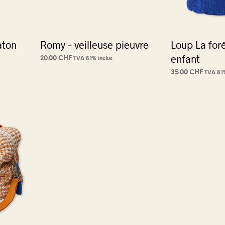
la
page
du
aton
Romy – veilleuse pieuvre
Loup La forê
t
produit
enfant
20.00
CHF
TVA 8.1% inclus
AJOUTER AU PANIER
35.00
CHF
TVA 8.1
AJOUTER AU PA