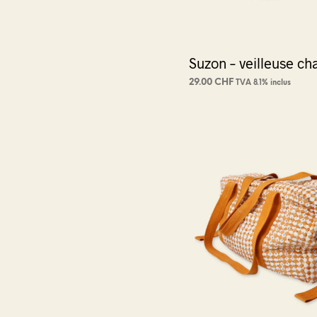
la
page
du
Suzon – veilleuse ch
produi
29.00
CHF
TVA 8.1% inclus
AJOUTER AU PANIER