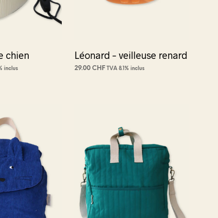
e chien
Léonard – veilleuse renard
29.00
CHF
% inclus
TVA 8.1% inclus
NIER
AJOUTER AU PANIER