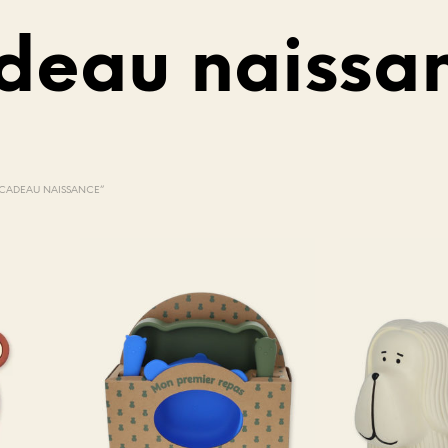
deau naissa
V
O
T
 “CADEAU NAISSANCE”
R
E
P
A
N
I
E
R
E
S
T
V
I
D