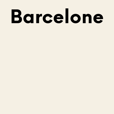
Barcelone
V
O
T
R
E
P
A
N
I
E
R
E
S
T
V
I
D