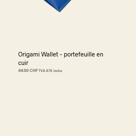
Origami Wallet – portefeuille en
cuir
44.00
CHF
TVA 8.1% inclus
CHOIX DES OPTIONS
Ce
produit
a
plusieurs
variations.
Les
options
peuvent